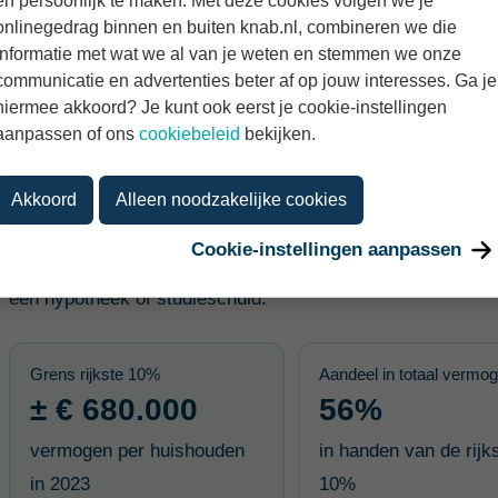
en persoonlijk te maken. Met deze cookies volgen we je
onlinegedrag binnen en buiten knab.nl, combineren we die
Hoeveel vermogen heeft de rijkste 10
informatie met wat we al van je weten en stemmen we onze
communicatie en advertenties beter af op jouw interesses. Ga je
Volgens CBS had de rijkste 10% van de huishoudens begi
hiermee akkoord? Je kunt ook eerst je cookie-instellingen
aanpassen of ons
cookiebeleid
bekijken.
Nederland. Om bij die 10% meest vermogende huishoudens
680.000 vermogen nodig.
Akkoord
Alleen noodzakelijke cookies
Vermogen betekent hier: bezittingen min schulden. Dus bij
Cookie-instellingen aanpassen
waarde van een eigen woning, ondernemingsvermogen en a
een hypotheek of studieschuld.
Grens rijkste 10%
Aandeel in totaal vermo
± € 680.000
56%
vermogen per huishouden
in handen van de rijk
in 2023
10%