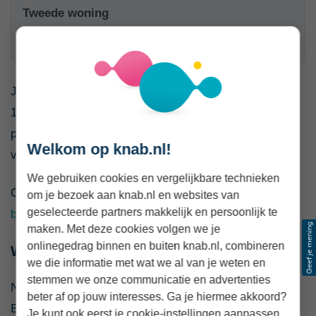
Tweede woning
Bijvoorbeeld een vakantiehuis of verhuurde woning.
Je eigen woning valt meestal niet in box 3, maar in box
1. Ook pensioen dat je opbouwt via een lijfrente of
pensioenrekening telt meestal niet mee als box 3-
Welkom op knab.nl!
vermogen.
We gebruiken cookies en vergelijkbare technieken
Op Belastingdienst.nl vind je een
overzicht van
om je bezoek aan knab.nl en websites van
geselecteerde partners makkelijk en persoonlijk te
bezittingen die je moet opgeven
.
maken. Met deze cookies volgen we je
onlinegedrag binnen en buiten knab.nl, combineren
Welke schulden mag je aftrekken?
we die informatie met wat we al van je weten en
stemmen we onze communicatie en advertenties
Niet elke schuld mag je zomaar aftrekken in box 3.
beter af op jouw interesses. Ga je hiermee akkoord?
Bovendien geldt in 2026 een schuldendrempel van €
Je kunt ook eerst je cookie-instellingen aanpassen