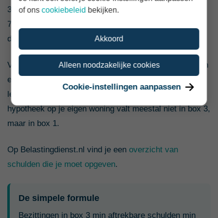
3.800 per persoon. Met een fiscale partner is dat €
of ons
cookiebeleid
bekijken.
7.600. Alleen het deel van je schulden boven die
drempel telt mee.
Akkoord
Voorbeelden van schulden die soms in box 3 vallen zijn
Alleen noodzakelijke cookies
een lening voor een tweede woning, een persoonlijke
Cookie-instellingen aanpassen
lening of een negatief saldo op een bankrekening. De
hypotheek op je eigen woning valt meestal niet in box 3,
maar in box 1.
Op Belastingdienst.nl vind je een
overzicht van
schulden die je moet opgeven
.
De simpele formule
Bezittingen in box 3 min aftrekbare schulden min