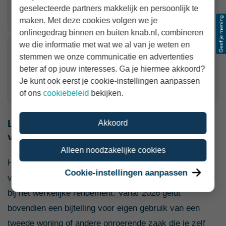
geselecteerde partners makkelijk en persoonlijk te
vastgoed, of met relatief hoge box 3-schulden.
maken. Met deze cookies volgen we je
onlinegedrag binnen en buiten knab.nl, combineren
we die informatie met wat we al van je weten en
Minder vaak interessant
stemmen we onze communicatie en advertenties
beter af op jouw interesses. Ga je hiermee akkoord?
Jaren waarin je alleen spaargeld had en de
Je kunt ook eerst je cookie-instellingen aanpassen
spaarrente ongeveer aansloot bij het forfait.
of ons
cookiebeleid
bekijken.
Let op bij een tweede woning of ander
Akkoord
vastgoed
Alleen noodzakelijke cookies
Heb je een tweede woning, vakantiehuis of ander
Cookie-instellingen aanpassen
vastgoed in box 3? Dan telt de waardeverandering mee
bij het werkelijke rendement. Vanaf 2026 geldt
bovendien een bijtelling voor eigen gebruik van een
tweede woning of andere onroerende zaak die je zelf