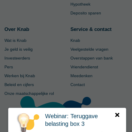
Hypotheek
Deposito sparen
Over Knab
Service & contact
Wat is Knab
Knab
Je geld is veilig
Veelgestelde vragen
Investeerders
Overstappen van bank
Pers
Vriendendienst
Werken bij Knab
Meedenken
Beleid en cijfers
Contact
Onze maatschappelijke rol
Webinar: Teruggave
belasting box 3