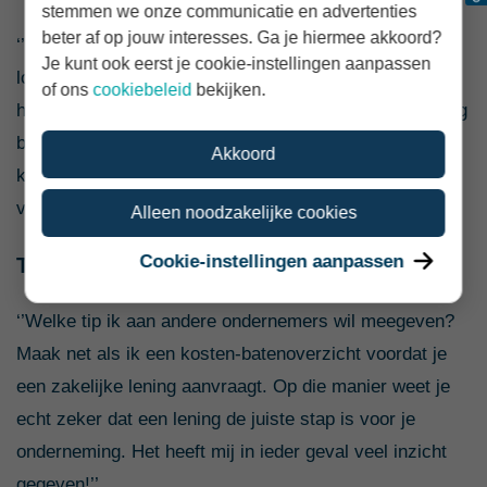
stemmen we onze communicatie en advertenties
beter af op jouw interesses. Ga je hiermee akkoord?
‘’Ik ben heel trots dat ik de stap heb gezet van
Je kunt ook eerst je cookie-instellingen aanpassen
loondienst naar het ondernemerschap. Het geeft mij
of ons
cookiebeleid
bekijken.
heel veel vrijheid en ruimte om creatief te zijn. Elke dag
bepaal ik opnieuw: hoe ga ik het aanpakken? Welke
Akkoord
kant ga ik op met mijn bedrijf? Dat geeft mij heel veel
voldoening.’’
Alleen noodzakelijke cookies
Cookie-instellingen aanpassen
Tip voor andere ondernemers
‘’Welke tip ik aan andere ondernemers wil meegeven?
Maak net als ik een kosten-batenoverzicht voordat je
een zakelijke lening aanvraagt. Op die manier weet je
echt zeker dat een lening de juiste stap is voor je
onderneming. Het heeft mij in ieder geval veel inzicht
gegeven!’’