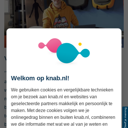
Voordelen van de Knab App
‘’In de Knab App kan ik zien hoe ver ik ben met het
Welkom op knab.nl!
aflossen van mijn zakelijke lening. Ik zie de status en
We gebruiken cookies en vergelijkbare technieken
welk bedrag er nog openstaat. Ook kan ik tussendoor
om je bezoek aan knab.nl en websites van
makkelijk extra aflossen. Als ik wat meer ruimte heb,
geselecteerde partners makkelijk en persoonlijk te
betaal ik meer terug. Ik zie dan direct het bedrag
maken. Met deze cookies volgen we je
teruglopen en daardoor weet ik precies waar ik aan toe
onlinegedrag binnen en buiten knab.nl, combineren
we die informatie met wat we al van je weten en
ben. Zo houd ik grip op de status van mijn lening.’’