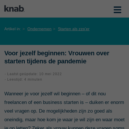
Artikel in:
Ondernemen
Starten als zzp'er
Voor jezelf beginnen: Vrouwen over
starten tijdens de pandemie
- Laatst geüpdate: 10 mei 2022
- Leestijd: 4 minuten
Wanneer je voor jezelf wil beginnen – of dit nou
freelancen of een business starten is – duiken er enorm
veel vragen op. De mogelijkheden zijn zo goed als
oneindig, maar hoe kom je waar je wil zijn en waar moet
je op letten? Zeker als vrouw kunnen deze vragen soms