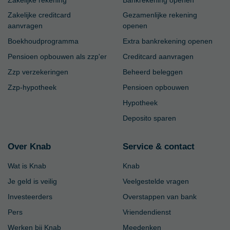
Zakelijke rekening
Bankrekening openen
Zakelijke creditcard
Gezamenlijke rekening
aanvragen
openen
Boekhoudprogramma
Extra bankrekening openen
Pensioen opbouwen als zzp'er
Creditcard aanvragen
Zzp verzekeringen
Beheerd beleggen
Zzp-hypotheek
Pensioen opbouwen
Hypotheek
Deposito sparen
Over Knab
Service & contact
Wat is Knab
Knab
Je geld is veilig
Veelgestelde vragen
Investeerders
Overstappen van bank
Pers
Vriendendienst
Werken bij Knab
Meedenken