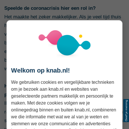
Speelde de coronacrisis hier een rol in?
Het maakte het zeker makkelijker. Als je veel tijd thuis
hebt wil je iets doen waar je blij van wordt, ik werd dat
van werken met edelstenen en wilde anderen hier ook
blij mee maken. Door de pandemie gingen mensen
elkaar ook waardevolle cadeaus met een speciale
boodschap en tekst sturen, wat uiteindelijk erg goed
was voor mijn webshop.
Welkom op knab.nl!
We gebruiken cookies en vergelijkbare technieken
Had je van tevoren nagedacht over mogelijke
om je bezoek aan knab.nl en websites van
problemen?
geselecteerde partners makkelijk en persoonlijk te
maken. Met deze cookies volgen we je
Ik luister heel erg naar mijn gevoel, maar mijn vriend is
onlinegedrag binnen en buiten knab.nl, combineren
rationeler en zei meteen: moet je niet een businessplan
we die informatie met wat we al van je weten en
schrijven met wat cijfers en doelen waar je naartoe gaat
stemmen we onze communicatie en advertenties