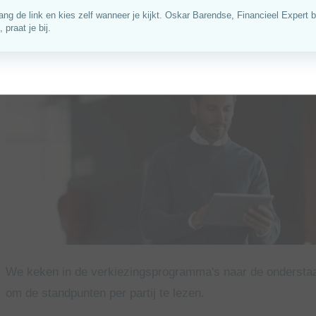
aan tegen vijf belangrijke thema's die spelen onder zelfs
verkiezingsprogramma's. De resultaten vind je - zo neutraal
We keken in de verkiezingsprogramma's naar de ondersta
om de standpunten per partij te lezen.