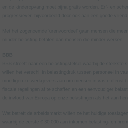
en de kinderopvang moet bijna gratis worden. Erf- en sche
progressiever, bijvoorbeeld door ook aan een goede vriend
Met het zogenoemde 'urenvoordeel' gaan mensen die meer 
minder belasting betalen dan mensen die minder werken.
BBB
BBB streeft naar een belastingstelsel waarbij de sterkste
willen het verschil in belastingdruk tussen personeel in va
moedigen ze werkgevers aan om mensen in vaste dienst te
fiscale regelingen af te schaffen en een eenvoudiger belas
de invloed van Europa op onze belastingen als het aan hen li
Wat betreft de arbeidsmarkt willen ze het huidige toeslag
waarbij de eerste € 30.000 aan inkomen belasting- en premi