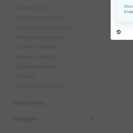
Starten als zzp'er
Webinars voor zzp'ers
Belasting en administratie
Inkomsten en uitgaven
Sparen en pensioen
Merk en marketing
Zzp verzekeringen
Juridisch
Duurzaam ondernemen
Financiering
Beleggen