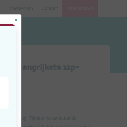
Meedenken
Contact
Naar Knab.nl
de belangrijkste zzp-
jd
uten
verschuiving. Tijdens de aanstaande
gaan. Hoe kijken de tien grootste partijen