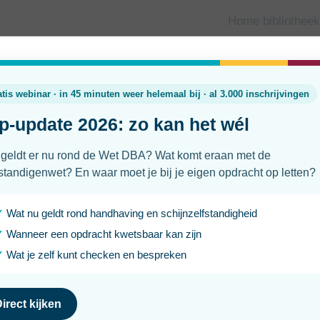
Home bibliotheek
De verkiezingsprogramma's over 
onderwerpen
Laatst geüpdatet
Leesti
23 november 2023
6 min
De afgelopen verkiezingen zorgden voor een politieke aard
formatie zullen ook zaken worden besproken die zzp'ers aan