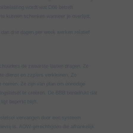
nkbelasting wordt wat D66 betreft
 te kunnen schenken wanneer je overlijdt.
dan drie dagen per week werken relatief
 schouders de zwaarste lasten dragen. Ze
ste dienst en zzp'ers verkleinen. Zo
 nemen. Ze zijn van plan om onnodige
tingstelsel te creëren. De BBB benadrukt dat
gt beperkt blijft.
enstelsel vervangen door een systeem
evrij is. AOW-gerechtigden die afhankelijk