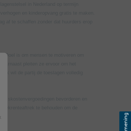
agenstelsel in Nederland op termijn
 verhogen en kinderopvang gratis te maken.
g af te schaffen zonder dat huurders erop
rk. Doel is om mensen te motiveren om
 Daarnaast pleiten ze ervoor om het
ijk wil de partij de toeslagen volledig
re reiskostenvergoedingen bevorderen en
otheekrenteaftrek te behouden om de
k