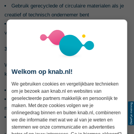
Gebruik gerecyclede of circulaire materialen als je
creatief of technisch ondernemer bent
Herzie je productieproces om verspilling te
verminderen en reststromen te benutten
3. Doneer of investeer in biodiversiteitsprojecten
Wil je ook buiten je eigen onderneming bijdragen? Dan
Welkom op knab.nl!
kun je duurzame organisaties ondersteunen, zoals:
We gebruiken cookies en vergelijkbare technieken
Justdiggit: vergroent droge gebieden
om je bezoek aan knab.nl en websites van
geselecteerde partners makkelijk en persoonlijk te
Natuurmonumenten: beschermt Nederlandse
maken. Met deze cookies volgen we je
natuurgebieden
onlinegedrag binnen en buiten knab.nl, combineren
Lenteland: zet in op regeneratieve landbouw.
we die informatie met wat we al van je weten en
stemmen we onze communicatie en advertenties