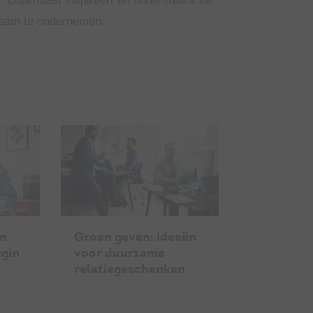
. Daarnaast inspireert en ondersteunt ze
zaam te ondernemen.
en
Groen geven: ideeën
egin
voor duurzame
relatiegeschenken