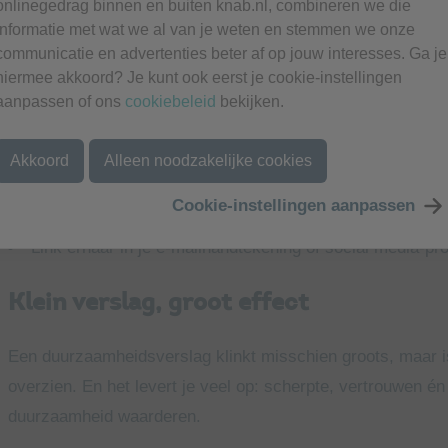
onlinegedrag binnen en buiten knab.nl, combineren we die
marketingpraatje.
informatie met wat we al van je weten en stemmen we onze
communicatie en advertenties beter af op jouw interesses. Ga je
Bonus: zet het op je website of in je of
hiermee akkoord? Je kunt ook eerst je cookie-instellingen
aanpassen of ons
cookiebeleid
bekijken.
Heb je je verhaal eenmaal op papier staan? Dan kun je het
Akkoord
Alleen noodzakelijke cookies
Voeg een samenvatting toe aan je website (bijvoorbeeld 
Cookie-instellingen aanpassen
Gebruik delen ervan in offertes of pitches
Link ernaar in je e-mailhandtekening of social media-pro
Klein verslag, groot effect
Een duurzaamheidsverslag klinkt misschien groots, maar is
overzien. En het levert je veel op: scherpte, vertrouwen én 
duurzaamheid waarderen.