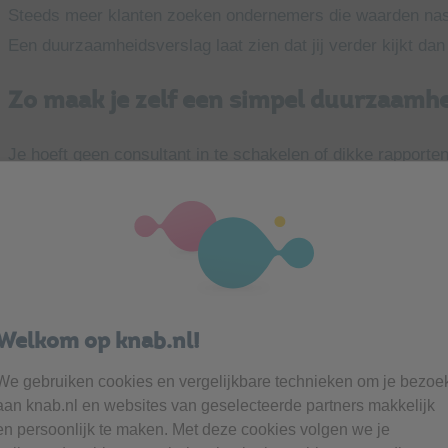
Steeds meer klanten zoeken ondernemers die waarden nastr
Een duurzaamheidsverslag laat zien dat jij verder kijkt dan 
Zo maak je zelf een simpel duurzaamh
Je hoeft geen consultant in te schakelen of dikke rapporte
eenvoudige opzet, zoals:
Introductie
: Wie ben je, wat doe je en waarom is duurzaam
Impactgebieden
: Waarin maak jij impact (bijvoorbeeld mob
Wat doe je nu al
?: Geef concrete voorbeelden van je duu
Doelen voor de toekomst
: Wat wil je nog verbeteren, en 
Welkom op knab.nl!
Verantwoording
: Waar baseer je je keuzes op? (bijvoorb
We gebruiken cookies en vergelijkbare technieken om je bezoe
klanten)
aan knab.nl en websites van geselecteerde partners makkelijk
en persoonlijk te maken. Met deze cookies volgen we je
Tip: Houd het luchtig, persoonlijk en eerlijk. Liever een k