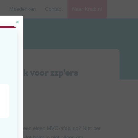
Meedenken
Contact
Naar Knab.nl
g ook voor zzp’ers
jd
uten
rijven met een eigen MVO-afdeling? Niet per
 verslag. Het helpt je niet alleen om