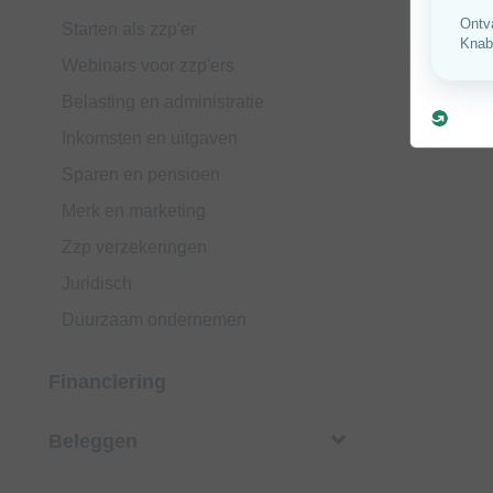
Starten als zzp'er
Webinars voor zzp'ers
Belasting en administratie
Inkomsten en uitgaven
Sparen en pensioen
Merk en marketing
Zzp verzekeringen
Juridisch
Duurzaam ondernemen
Financiering
Beleggen