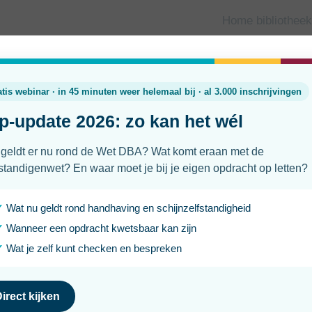
Home bibliotheek
nemen
Waarom een duurzaamheidsversla
waardevol is
Laatst geüpdatet
Leesti
13 juli 2025
3 min
Een duurzaamheidsverslag; dat is toch iets voor grote bed
se. Ook als zzp’er kun je profiteren van het maken van zo’n