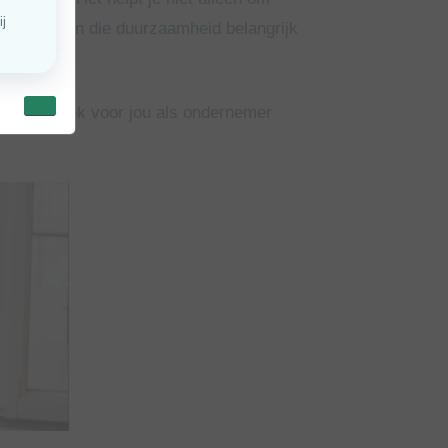
bij klanten die duurzaamheid belangrijk
arom het ook voor jou als ondernemer