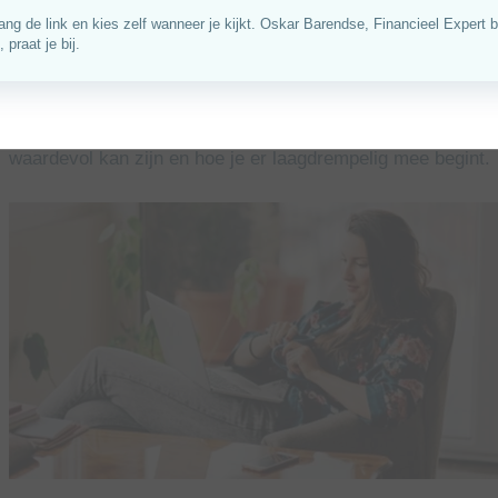
bewuster te ondernemen, maar ook om je te onderscheiden 
vinden.
In dit artikel lees je wat een duurzaamheidsverslag is, wa
waardevol kan zijn en hoe je er laagdrempelig mee begint.