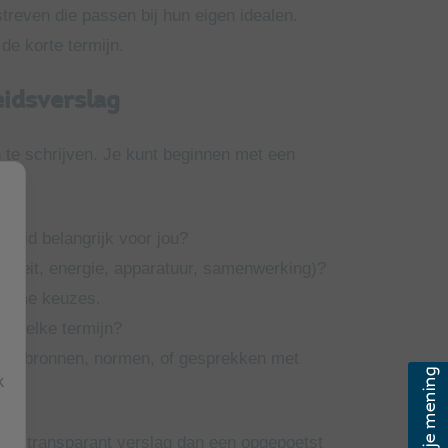
even die passen bij hun eigen idealen.
de korte termijn.
eidsverslag
n te schrijven. Je kunt beginnen met een
heid belangrijk voor jou?
iliteit, energie, apparatuur, samenwerking)?
rzame keuzes.
op welke termijn?
eeld bronnen, normen, of gesprekken met
k
ort en transparant verslag dan een opgepoetst