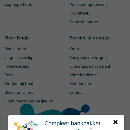
Zzp-hypotheek
Pensioen opbouwen
Hypotheek
Deposito sparen
Over Knab
Service & contact
Wat is Knab
Knab
Je geld is veilig
Veelgestelde vragen
Investeerders
Overstappen van bank
Pers
Vriendendienst
Werken bij Knab
Meedenken
Beleid en cijfers
Contact
Onze maatschappelijke rol
Compleet bankpakket