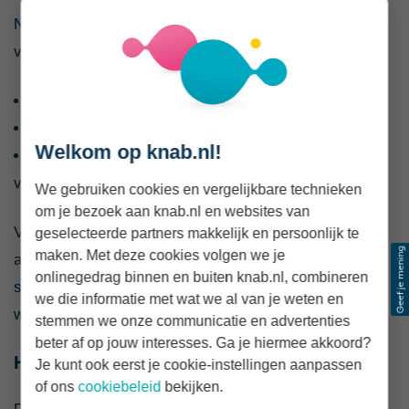
Naast inkomen en vermogen moet je ook aan deze
voorwaarden voldoen:
je bent 18 jaar of ouder;
je hebt een Nederlandse zorgverzekering;
Welkom op knab.nl!
je hebt de Nederlandse nationaliteit of een geldige
verblijfsvergunning.
We gebruiken cookies en vergelijkbare technieken
om je bezoek aan knab.nl en websites van
Voor sommige groepen gelden aanvullende of
geselecteerde partners makkelijk en persoonlijk te
maken. Met deze cookies volgen we je
afwijkende regels, zoals voor militairen, buitenlandse
onlinegedrag binnen en buiten knab.nl, combineren
studenten of mensen die tijdelijk in het buitenland
we die informatie met wat we al van je weten en
wonen of werken.
stemmen we onze communicatie en advertenties
beter af op jouw interesses. Ga je hiermee akkoord?
Hoeveel zorgtoeslag krijg je in 2026?
Je kunt ook eerst je cookie-instellingen aanpassen
of ons
cookiebeleid
bekijken.