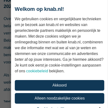
2020?
Welkom op knab.nl!
Over het fictief rendement betaal je vervolgens een
We gebruiken cookies en vergelijkbare technieken
om je bezoek aan knab.nl en websites van
belastingtarief van 30%. Dit is dus niet 30% over je
geselecteerde partners makkelijk en persoonlijk te
vermogen, maar over het rendement dat je (volgens de
maken. Met deze cookies volgen we je
Belastingdienst) hebt behaald. Om het jou iets
onlinegedrag binnen en buiten knab.nl, combineren
makkelijker te maken, hebben we deze ingewikkelde
we die informatie met wat we al van je weten en
stemmen we onze communicatie en advertenties
berekeningen van percentages over percentages alvast
beter af op jouw interesses. Ga je hiermee akkoord?
voor je gemaakt.
Je kunt ook eerst je cookie-instellingen aanpassen
of ons
cookiebeleid
bekijken.
Als we Tabel 1 er nog een keer bijpakken, zie je meteen
welk percentage van je vermogen je in 2020 moet
Akkoord
afdragen aan de Belastingdienst.
Alleen noodzakelijke cookies
Tabel 1. Tarieven vermogensbelasting 2020