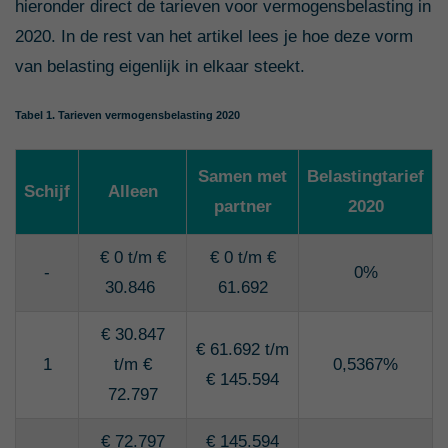
hieronder direct de tarieven voor vermogensbelasting in
2020. In de rest van het artikel lees je hoe deze vorm
van belasting eigenlijk in elkaar steekt.
Tabel 1. Tarieven vermogensbelasting 2020
Samen met
Belastingtarief
Schijf
Alleen
partner
2020
€ 0 t/m €
€ 0 t/m €
-
0%
30.846
61.692
€ 30.847
€ 61.692 t/m
1
t/m €
0,5367%
€ 145.594
72.797
€ 72.797
€ 145.594