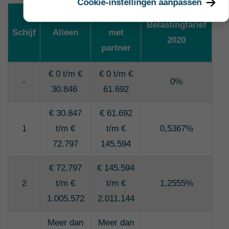
Cookie-instellingen aanpassen
Samen
Belastingtarief
Schijf
Alleen
met
2020
partner
€ 0 t/m €
€ 0 t/m €
-
0%
30.846
61.692
€ 30.847
€ 61.692
1
t/m €
t/m €
0,5367%
72.797
145.594
€ 72.797
€ 145.594
2
t/m €
t/m €
1,2555%
1.005.572
2.011.144
Meer dan
Meer dan