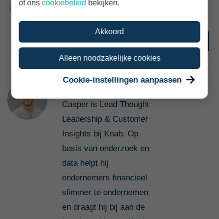
of ons
cookiebeleid
bekijken.
Akkoord
Alleen noodzakelijke cookies
Cookie-instellingen aanpassen
Casper Zwart
Casper is Lead Thought
Leadership & Customer
Insights bij Knab. Op
basis van onderzoek en
data helpt hij
ondernemers financieel
slimmer te ondernemen
en draagt hij bij aan de