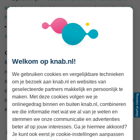
krabbelt op, opdrachtgevers durven vaker zzp’ers in te
huren
,” 16 mei 2025
KVK, “
Aantal zzp’ers stabiel, helft zzp’ers en
opdrachtgevers positief over handhaving,”
6 mei 2025
Over Knab Zzp Nieuws
Welkom op knab.nl!
Met Knab Zzp Nieuws bundelt Knab externe
nieuwsberichten voor ondernemers. We vatten de kern
We gebruiken cookies en vergelijkbare technieken
samen, voegen context toe en verwijzen altijd naar de
om je bezoek aan knab.nl en websites van
geselecteerde partners makkelijk en persoonlijk te
oorspronkelijke publicatie. Zo blijf jij snel én
maken. Met deze cookies volgen we je
onafhankelijk op de hoogte van ontwikkelingen die je jou
onlinegedrag binnen en buiten knab.nl, combineren
en je bedrijf raken.
we die informatie met wat we al van je weten en
stemmen we onze communicatie en advertenties
beter af op jouw interesses. Ga je hiermee akkoord?
Je kunt ook eerst je cookie-instellingen aanpassen