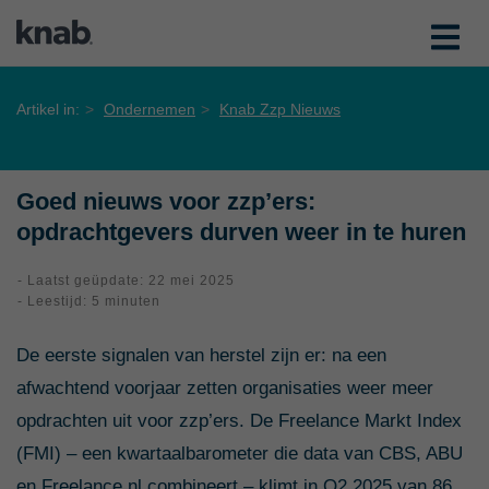
Artikel in:
Ondernemen
Knab Zzp Nieuws
Goed nieuws voor zzp’ers:
opdrachtgevers durven weer in te huren
- Laatst geüpdate: 22 mei 2025
- Leestijd: 5 minuten
De eerste signalen van herstel zijn er: na een
afwachtend voorjaar zetten organisaties weer meer
opdrachten uit voor zzp’ers. De Freelance Markt Index
(FMI) – een kwartaalbarometer die data van CBS, ABU
en Freelance.nl combineert – klimt in Q2 2025 van 86