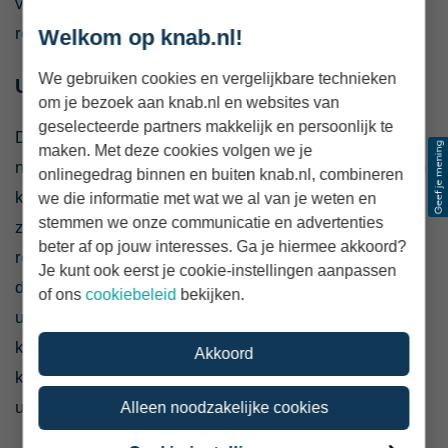
vooralsnog geen recht op betaald geboorteverlof. Zo’n
regeling bestaat alleen voor vrouwelijke ondernemers.
Welkom op knab.nl!
We gebruiken cookies en vergelijkbare technieken
Uitkering voor zwangere zzp’ers onbekend
om je bezoek aan knab.nl en websites van
geselecteerde partners makkelijk en persoonlijk te
De
regeling voor zwangere zelfstandig ondernemers
is
maken. Met deze cookies volgen we je
nog niet bij iedereen bekend. Veel zzp’ers die nog geen
onlinegedrag binnen en buiten knab.nl, combineren
kinderen hebben – en dat wel willen – weten niet dat
we die informatie met wat we al van je weten en
stemmen we onze communicatie en advertenties
zwangere ondernemers een uitkering kunnen krijgen
beter af op jouw interesses. Ga je hiermee akkoord?
rondom de geboorte. 54% van de vrouwen en 70% van
Je kunt ook eerst je cookie-instellingen aanpassen
de mannen met een kinderwens kent deze ZEZ-
of ons
cookiebeleid
bekijken.
uitkering niet. Zwangere zelfstandig ondernemers
kunnen deze uitkering aanvragen via het UWV. Zij
Akkoord
krijgen dan rond de geboorte minimaal 16 weken een
uitkering ter hoogte van het minimumloon.
Alleen noodzakelijke cookies