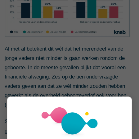
Al met al betekent dit wél dat het merendeel van de
jonge vaders níet minder is gaan werken rondom de
geboorte. In de meeste gevallen blijkt dat vooral een
financiële afweging. Zes op de tien ondervraagde
vaders geven aan dat ze wél minder zouden hebben
gewerkt als de overheid geboorteverlof ook voor hen
(deels) zou vergoeden.
Sinds kort is dit voor vaders in loondienst goed
geregeld, maar mannelijke ondernemers hebben