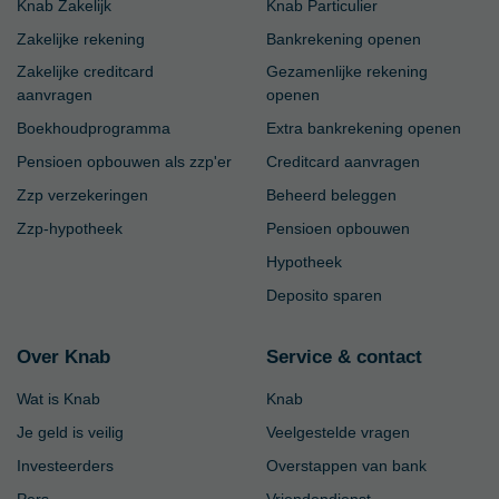
Knab Zakelijk
Knab Particulier
Zakelijke rekening
Bankrekening openen
Zakelijke creditcard
Gezamenlijke rekening
aanvragen
openen
Boekhoudprogramma
Extra bankrekening openen
Pensioen opbouwen als zzp'er
Creditcard aanvragen
Zzp verzekeringen
Beheerd beleggen
Zzp-hypotheek
Pensioen opbouwen
Hypotheek
Deposito sparen
Over Knab
Service & contact
Wat is Knab
Knab
Je geld is veilig
Veelgestelde vragen
Investeerders
Overstappen van bank
Pers
Vriendendienst