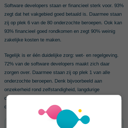
Software developers staan er financieel sterk voor. 93%
zegt dat het vakgebied goed betaald is. Daarmee staan
zij op plek 6 van de 80 onderzochte beroepen. Ook kan
93% financieel goed rondkomen en zegt 90% weinig
zakelijke kosten te maken.
Tegelijk is er één duidelijke zorg: wet- en regelgeving.
72% van de software developers maakt zich daar
zorgen over. Daarmee staan zij op plek 1 van alle
onderzochte beroepen. Denk bijvoorbeeld aan
onzekerheid rond zelfstandigheid, langdurige
opdrachten, opdrachtgeverrelaties, privacy, security en
compliance.
Vakgebied goed betaald