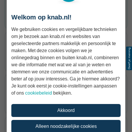
93%
Welkom op knab.nl!
ranking 6 van 80
We gebruiken cookies en vergelijkbare technieken
om je bezoek aan knab.nl en websites van
Financieel goed rondkomen
geselecteerde partners makkelijk en persoonlijk te
93%
maken. Met deze cookies volgen we je
onlinegedrag binnen en buiten knab.nl, combineren
ranking 17 van 80
we die informatie met wat we al van je weten en
stemmen we onze communicatie en advertenties
beter af op jouw interesses. Ga je hiermee akkoord?
Weinig zakelijke kosten
Je kunt ook eerst je cookie-instellingen aanpassen
90%
of ons
cookiebeleid
bekijken.
ranking 4 van 80
Akkoord
Zorgen over wet- en regelgeving
Alleen noodzakelijke cookies