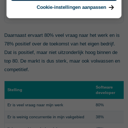
72%
Cookie-instellingen aanpassen
ranking 1 van 80
Daarnaast ervaart 80% veel vraag naar het werk en is
78% positief over de toekomst van het eigen bedrijf.
Dat is positief, maar niet uitzonderlijk hoog binnen de
top 80. De markt is dus sterk, maar ook volwassen en
competitief.
Software
Stelling
developer
Er is veel vraag naar mijn werk
80%
Er is weinig concurrentie in mijn vakgebied
38%