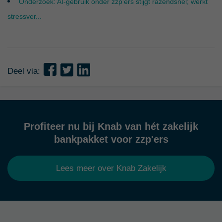
Onderzoek: AI-gebruik onder zzp'ers stijgt razendsnel; werkt
stressver...
Deel via:
Profiteer nu bij Knab van hét zakelijk
bankpakket voor zzp'ers
Lees meer over Knab Zakelijk