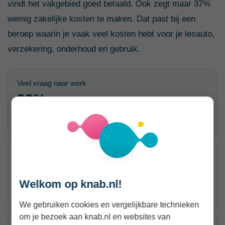
vindt het vakgebied goed betaald. Ook zegt maar 37%
weinig zakelijke kosten te maken. Dat past bij een
beroep waarin je vaak veel kosten hebt voor je lesauto,
verzekering, onderhoud en gebruik.
Veel vraag naar werk
92%
ranking 6 van 80
Vakgebied goed betaald
34%
Welkom op knab.nl!
ranking 72 van 80
We gebruiken cookies en vergelijkbare technieken
om je bezoek aan knab.nl en websites van