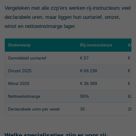
Vergeleken met alle zzp’ers werken rij-instructeurs veel
declarabele uren, maar liggen hun uurtarief, omzet,
winst en nettowinstmarge lager.
Onderwerp
Rij-instructeurs
Alle
Gemiddeld uurtarief
€ 57
€ 8
Omzet 2025
€ 69.238
€ 9
Winst 2025
€ 38.389
€ 6
Nettowinstmarge
55%
62
Declarabele uren per week
35
28
Welke specialisaties zijn er voor rij-