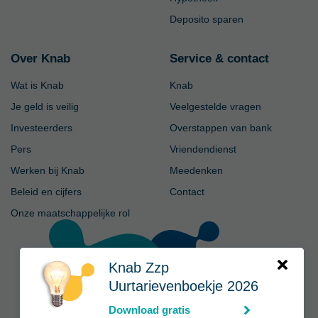
Deposito sparen
Over Knab
Service & contact
Wat is Knab
Knab
Je geld is veilig
Veelgestelde vragen
Investeerders
Overstappen van bank
Pers
Vriendendienst
Werken bij Knab
Meedenken
Beleid en cijfers
Contact
Onze maatschappelijke rol
Knab Zzp
Uurtarievenboekje 2026
Download gratis