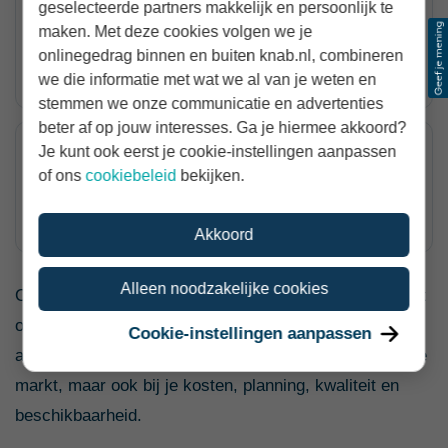
Weinig zakelijke kosten
geselecteerde partners makkelijk en persoonlijk te
37%
maken. Met deze cookies volgen we je
onlinegedrag binnen en buiten knab.nl, combineren
ranking 78 van 80
we die informatie met wat we al van je weten en
stemmen we onze communicatie en advertenties
beter af op jouw interesses. Ga je hiermee akkoord?
Positief over eigen bedrijf
Je kunt ook eerst je cookie-instellingen aanpassen
84%
of ons
cookiebeleid
bekijken.
ranking 36 van 80
Akkoord
Alleen noodzakelijke cookies
Ook ervaart slechts 20% weinig concurrentie. Dat wijst
op een markt met veel vraag, maar ook veel
Cookie-instellingen aanpassen
aanbieders. Je tarief moet dus niet alleen passen bij de
markt, maar ook bij je kosten, planning, kwaliteit en
beschikbaarheid.