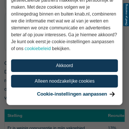
geselecteerde partners makkelijk en persoonlijk te
maken. Met deze cookies volgen we je
onlinegedrag binnen en buiten knab.nl, combineren
we die informatie met wat we al van je weten en
Veel vraag naar werk
stemmen we onze communicatie en advertenties
60%
beter af op jouw interesses. Ga je hiermee akkoord?
ranking 77 van 80
Je kunt ook eerst je cookie-instellingen aanpassen
of ons
cookiebeleid
bekijken.
Ook maakt 59% zich zorgen over wet- en regelgeving.
Akkoord
Dat kan te maken hebben met de manier waarop
recruiters worden ingehuurd, langdurige interim-
Alleen noodzakelijke cookies
opdrachten, zelfstandigheid, privacyregels en
Cookie-instellingen aanpassen
veranderende arbeidsmarktregels.
Stelling
Recruiter
Er is weinig concurrentie in mijn vakgebied
13%