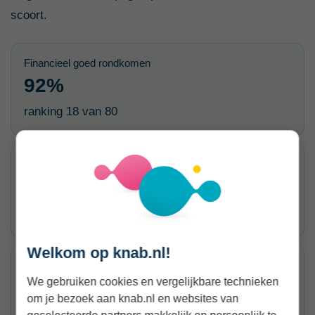
scoort.
Financieel goed rondkomen
92%
ranking 18 van 80
Vakgebied goed betaald
89%
ranking 14 van 80
Welkom op knab.nl!
Goed in onderhandelen
We gebruiken cookies en vergelijkbare technieken
79%
om je bezoek aan knab.nl en websites van
ranking 2 van 80