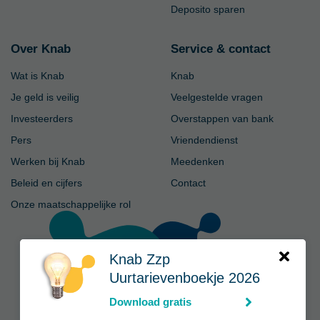
Deposito sparen
Over Knab
Service & contact
Wat is Knab
Knab
Je geld is veilig
Veelgestelde vragen
Investeerders
Overstappen van bank
Pers
Vriendendienst
Werken bij Knab
Meedenken
Beleid en cijfers
Contact
Onze maatschappelijke rol
Knab Zzp
Uurtarievenboekje 2026
Download gratis