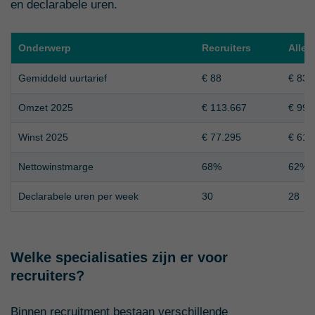
en declarabele uren.
Onderwerp
Recruiters
Alle 
Gemiddeld uurtarief
€ 88
€ 83
Omzet 2025
€ 113.667
€ 99.
Winst 2025
€ 77.295
€ 61.
Nettowinstmarge
68%
62%
Declarabele uren per week
30
28
Welke specialisaties zijn er voor
recruiters?
Binnen recruitment bestaan verschillende