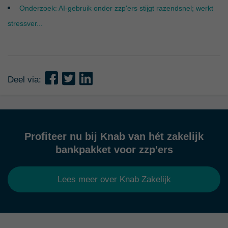
Onderzoek: AI-gebruik onder zzp'ers stijgt razendsnel; werkt
stressver...
Deel via:
Profiteer nu bij Knab van hét zakelijk
bankpakket voor zzp'ers
Lees meer over Knab Zakelijk