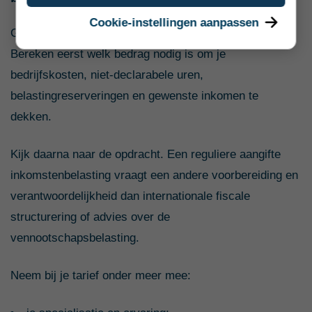
Cookie-instellingen aanpassen
Gebruik € 145 als benchmark, niet als verplicht tarief.
Bereken eerst welk bedrag nodig is om je
bedrijfskosten, niet-declarabele uren,
belastingreserveringen en gewenste inkomen te
dekken.
Kijk daarna naar de opdracht. Een reguliere aangifte
inkomstenbelasting vraagt een andere voorbereiding en
verantwoordelijkheid dan internationale fiscale
structurering of advies over de
vennootschapsbelasting.
Neem bij je tarief onder meer mee: