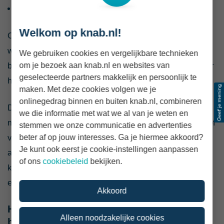
63% goed te zijn in onderhandelen.
Welkom op knab.nl!
Opvallend is dat slechts 32% zich zorgen maakt over
wet- en regelgeving. Daarmee behoren
We gebruiken cookies en vergelijkbare technieken
om je bezoek aan knab.nl en websites van
belastingadviseurs tot de beroepsgroepen die zich daar
geselecteerde partners makkelijk en persoonlijk te
het minst vaak zorgen over maken.
maken. Met deze cookies volgen we je
onlinegedrag binnen en buiten knab.nl, combineren
De combinatie van veel vraag en gemiddeld negen
we die informatie met wat we al van je weten en
maanden zicht op werk geeft belastingadviseurs relatief
stemmen we onze communicatie en advertenties
beter af op jouw interesses. Ga je hiermee akkoord?
veel zekerheid. Dat betekent niet dat ieder tarief
Je kunt ook eerst je cookie-instellingen aanpassen
automatisch wordt geaccepteerd. Opdrachtgevers
of ons
cookiebeleid
bekijken.
kijken ook naar specialisatie, ervaring, bereikbaarheid
en de risico’s die je kunt helpen voorkomen.
Akkoord
Hoe bepaal je je eigen tarief als
Alleen noodzakelijke cookies
belastingadviseur?