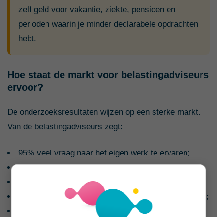
zelf geld voor vakantie, ziekte, pensioen en
perioden waarin je minder declarabele opdrachten
hebt.
Hoe staat de markt voor belastingadviseurs
ervoor?
De onderzoeksresultaten wijzen op een sterke markt.
Van de belastingadviseurs zegt:
95% veel vraag naar het eigen werk te ervaren;
91% dat het vakgebied goed betaald is;
96% financieel goed rond te kunnen komen;
94% positief te zijn over de toekomst van het bedrijf;
40% weinig concurrentie te ervaren;