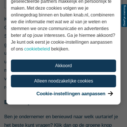
geselecteerde partners makkelijk en persoonlijk te
Sector
Zakelijke dienstverlening
maken. Met deze cookies volgen we je
onlinegedrag binnen en buiten knab.nl, combineren
Knab vroeg ruim 10.000 zzp'ers naar hun uurtarief.
we die informatie met wat we al van je weten en
Onder hen ook veel Consultants (niet fiscaal, niet IT).
stemmen we onze communicatie en advertenties
beter af op jouw interesses. Ga je hiermee akkoord?
Starters met binnen deze beroepsgroep vragen
Je kunt ook eerst je cookie-instellingen aanpassen
gemiddeld € 107 per uur. Ervaren ondernemers komen
of ons
cookiebeleid
bekijken.
uit op € 120 per uur. Wat dat betreft lijkt Annemieks
uurtarief reëel. Met 32 tot 40 uur draait ze bovendien
Akkoord
meer declarabele uren dan het gemiddelde onder haar
vakgenoten (26 uur). Daarmee zal haar jaaromzet
Alleen noodzakelijke cookies
relatief hoog zijn.
Cookie-instellingen aanpassen
Bereken jouw ideale uurtarief
Ben je ondernemer en benieuwd naar welk uurtarief je
het beste kunt vragen? Klik dan op de groene knop