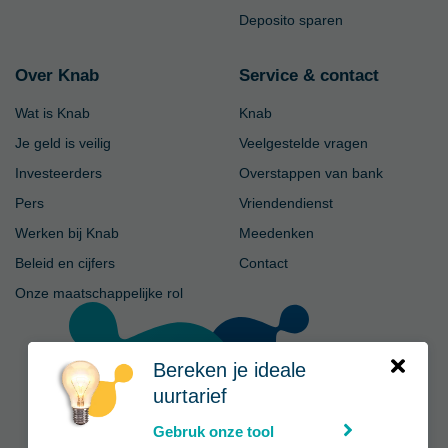
Deposito sparen
Over Knab
Service & contact
Wat is Knab
Knab
Je geld is veilig
Veelgestelde vragen
Investeerders
Overstappen van bank
Pers
Vriendendienst
Werken bij Knab
Meedenken
Beleid en cijfers
Contact
Onze maatschappelijke rol
Bereken je ideale
uurtarief
Gebruk onze tool