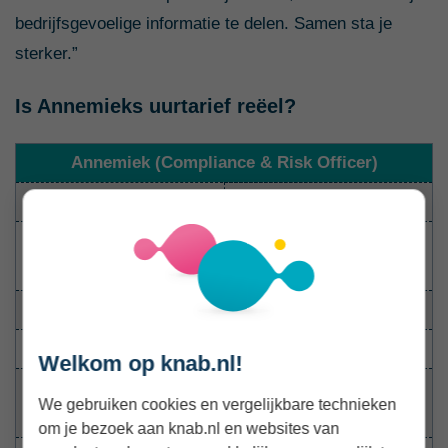
bedrijfsgevoelige informatie te delen. Samen sta je
sterker.”
Is Annemieks uurtarief reëel?
Annemiek (Compliance & Risk Officer)
Leeftijd
52 jaar
Relevante ervaring als
ondernemer
4 jaar
Hoogst voltooide opleiding
WO (Master)
Aantal declarabele uren
32 tot 40 uur per week
Welkom op knab.nl!
Consultant (niet fiscaal,
Beroep
We gebruiken cookies en vergelijkbare technieken
niet IT)
om je bezoek aan knab.nl en websites van