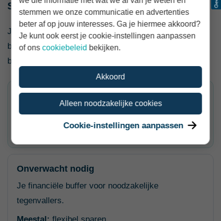
we die informatie met wat we al van je weten en
Sparen en beleggen combineren
stemmen we onze communicatie en advertenties
beter af op jouw interesses. Ga je hiermee akkoord?
Je hoeft niet al je geld op dezelfde manier te
Je kunt ook eerst je cookie-instellingen aanpassen
behandelen. Voor veel mensen werkt een verdeling op
of ons
cookiebeleid
bekijken.
basis van doelen beter dan één algemene keuze.
Akkoord
Direct nodig
Alleen noodzakelijke cookies
Dagelijkse uitgaven en lopende rekeningen.
Cookie-instellingen aanpassen
Meestal:
betaalrekening.
Onverwacht nodig
Je financiële buffer voor noodzakelijke
tegenvallers.
Meestal:
flexibel sparen.