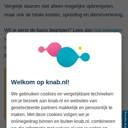
Vergelijk daarom niet alleen mogelijke opbrengsten,
maar ook de totale kosten, spreiding en dienstverlening.
Wil je eerst de basis begrijpen? Lees dan
hoe beleggen
werkt
. In het artikel
wanneer beginnen met beleggen
een goed idee kan zijn
controleer je uitgebreider of je
financiële situatie ervoor geschikt is.
Beleggen is geen spaarrekening met een
Welkom op knab.nl!
hoger percentage
Een verwacht rendement is geen vaste
We gebruiken cookies en vergelijkbare technieken
om je bezoek aan knab.nl en websites van
vergoeding. Je uiteindelijke opbrengst kan hoger
geselecteerde partners makkelijk en persoonlijk te
of lager zijn en ook negatief uitvallen.
maken. Met deze cookies volgen we je
onlinegedrag binnen en buiten knab.nl, combineren