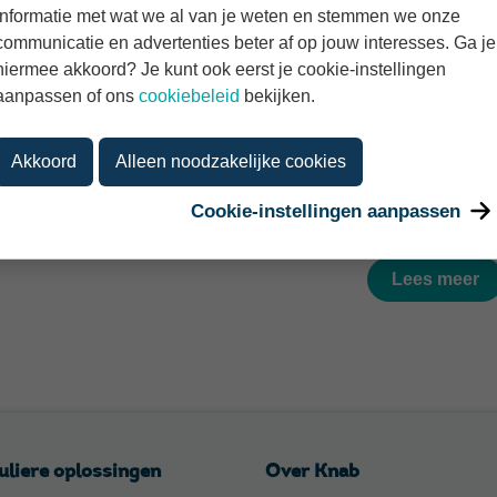
informatie met wat we al van je weten en stemmen we onze
communicatie en advertenties beter af op jouw interesses. Ga je
an der Scheer
door
Willem van der Scheer
hiermee akkoord? Je kunt ook eerst je cookie-instellingen
t van 2025: een jaar
Terugblik beleggen: po
aanpassen of ons
cookiebeleid
bekijken.
e
derde kwartaal van 20
gsresultaten
november 2025
Akkoord
Alleen noodzakelijke cookies
026
Cookie-instellingen aanpassen
Lees meer
uliere oplossingen
Over Knab