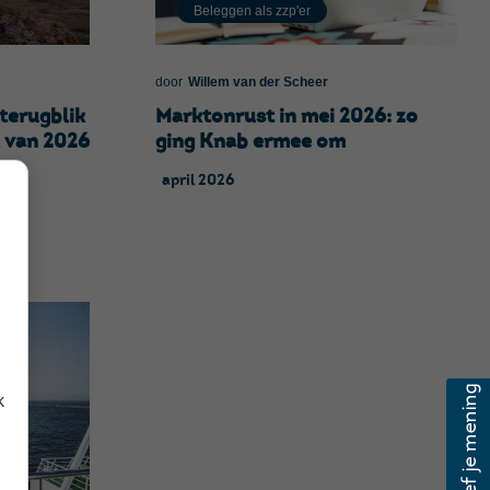
Beleggen als zzp'er
door
Willem van der Scheer
Marktonrust in mei 2026: zo
terugblik
ging Knab ermee om
l van 2026
april 2026
k