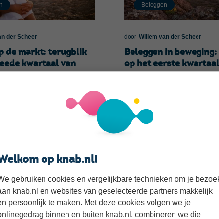
n
Beleggen
an der Scheer
door
Willem van der Scheer
p de markt: terugblik
Beleggen in beweging: 
weede kwartaal van
op het eerste kwartaa
mei 2026
026
Welkom op knab.nl!
We gebruiken cookies en vergelijkbare technieken om je bezoe
aan knab.nl en websites van geselecteerde partners makkelijk
en persoonlijk te maken. Met deze cookies volgen we je
n
Beleggen
onlinegedrag binnen en buiten knab.nl, combineren we die