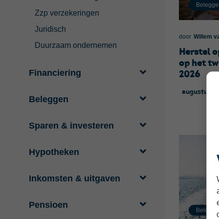
Belegge
Zzp verzekeringen
Juridisch
door
Willem v
Duurzaam ondernemen
Herstel o
op het t
Financiering
2026
augustus 2
Beleggen
Sparen & investeren
Hypotheken
Inkomsten & uitgaven
Pensioen
Belegge