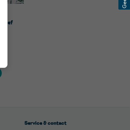
sitief
25
Service & contact