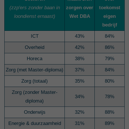
(zzp'ers zonder baan in
zorgen over
toekomst
loondienst ernaast)
Wet DBA
eigen
bedrijf
ICT
43%
84%
Overheid
42%
86%
Horeca
38%
79%
Zorg (met Master-diploma)
37%
84%
Zorg (totaal)
35%
80%
Zorg (zonder Master-
34%
78%
diploma)
Onderwijs
32%
88%
Energie & duurzaamheid
31%
89%