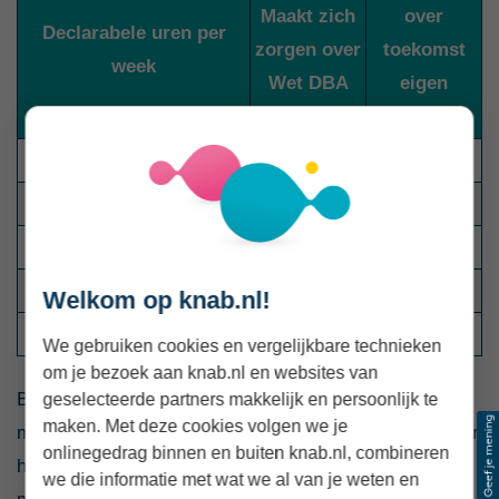
Maakt zich
over
Declarabele uren per
zorgen over
toekomst
week
Wet DBA
eigen
bedrijf
Minder dan 16 uur
19%
82%
16 tot 24 uur
23%
87%
24 tot 32 uur
30%
88%
32 tot 40 uur
37%
88%
Welkom op knab.nl!
Meer dan 40 uur
33%
89%
We gebruiken cookies en vergelijkbare technieken
om je bezoek aan knab.nl en websites van
Barendse verklaart: “Zzp’ers met hogere winsten en
geselecteerde partners makkelijk en persoonlijk te
maken. Met deze cookies volgen we je
meer declarabele uren zijn vaak volledig afhankelijk van
onlinegedrag binnen en buiten knab.nl, combineren
hun ondernemerschap. Dat brengt risico’s met zich
we die informatie met wat we al van je weten en