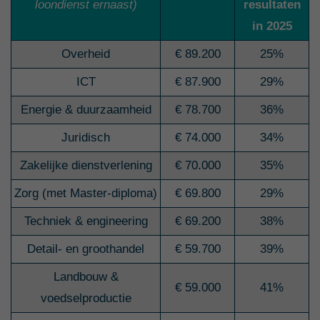
loondienst ernaast)
resultaten
in 2025
Overheid
€ 89.200
25%
ICT
€ 87.900
29%
Energie & duurzaamheid
€ 78.700
36%
Juridisch
€ 74.000
34%
Zakelijke dienstverlening
€ 70.000
35%
Zorg (met Master-diploma)
€ 69.800
29%
Techniek & engineering
€ 69.200
38%
Detail- en groothandel
€ 59.700
39%
Landbouw &
€ 59.000
41%
voedselproductie