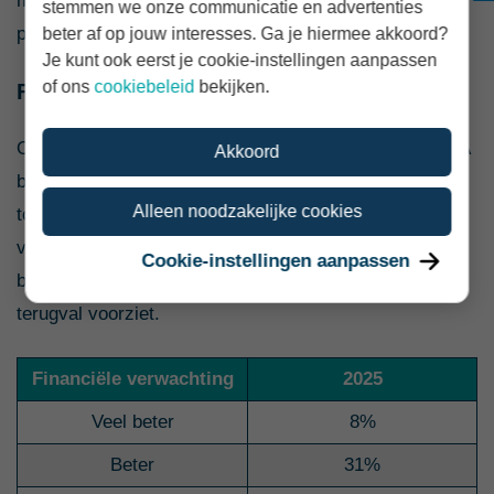
mee, maar ook vertrouwen in groei en
stemmen we onze communicatie en advertenties
professionalisering.”
beter af op jouw interesses. Ga je hiermee akkoord?
Je kunt ook eerst je cookie-instellingen aanpassen
of ons
cookiebeleid
bekijken.
Financiële verwachtingen voor 2025
Ondanks zorgen bij sommige zzp'ers over de Wet DBA
Akkoord
blijven zzp’ers opvallend positief over hun financiële
Alleen noodzakelijke cookies
toekomst. In 2024 realiseerden zij gemiddeld een winst
van € 59.000. Voor 2025 verwacht 39% betere of veel
Cookie-instellingen aanpassen
betere financiële resultaten, terwijl slechts 10% een
terugval voorziet.
Financiële verwachting
2025
Veel beter
8%
Beter
31%