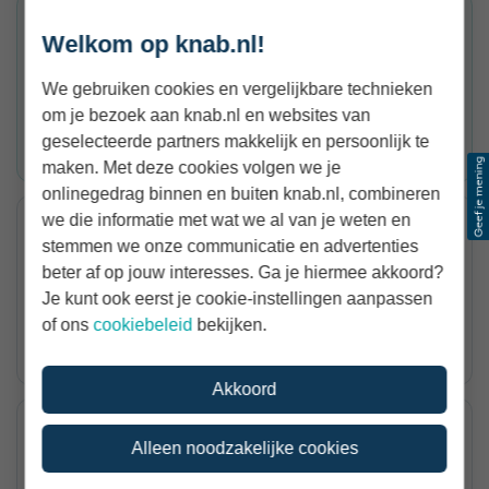
Vraag naar werk
Welkom op knab.nl!
Veel vraag naar timmerwerk
We gebruiken cookies en vergelijkbare technieken
91%
om je bezoek aan knab.nl en websites van
geselecteerde partners makkelijk en persoonlijk te
plek 7 van 80 beroepen
maken. Met deze cookies volgen we je
onlinegedrag binnen en buiten knab.nl, combineren
we die informatie met wat we al van je weten en
Concurrentie
stemmen we onze communicatie en advertenties
Weinig concurrentie
beter af op jouw interesses. Ga je hiermee akkoord?
43%
Je kunt ook eerst je cookie-instellingen aanpassen
of ons
cookiebeleid
bekijken.
plek 29 van 80 beroepen
Akkoord
Toekomst eigen bedrijf
Alleen noodzakelijke cookies
Positief over toekomst