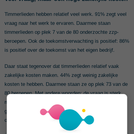
Timmerlieden hebben relatief veel werk. 91% zegt veel
vraag naar het werk te ervaren. Daarmee staan
timmerlieden op plek 7 van de 80 onderzochte zzp-
beroepen. Ook de toekomstverwachting is positief: 86%
is positief over de toekomst van het eigen bedrijf.
Daar staat tegenover dat timmerlieden relatief vaak
zakelijke kosten maken. 44% zegt weinig zakelijke
kosten te hebben. Daarmee staan ze op plek 73 van de
80 beroepen. Met andere woorden: de vraag is sterk,
maar je moet je tarief wel zo bepalen dat kosten voor
gereedschap, vervoer, materiaal, verzekering en
onderhoud goed worden meegenomen.