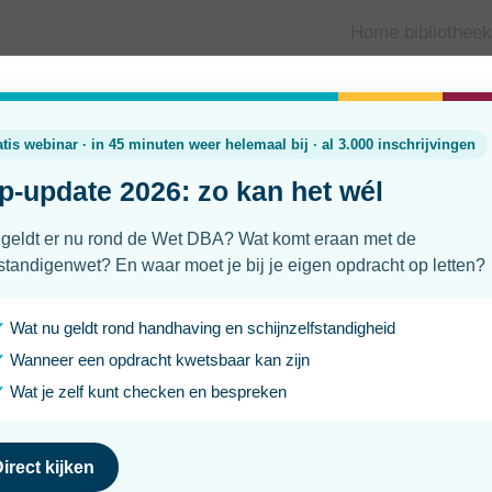
Home bibliotheek
Wat verdient een zzp-schoonmak
Laatst geüpdatet
Leesti
24 juni 2026
2 min
Werk je als zelfstandig schoonmaker? Of overweeg je om 
nemen? Dan wil je waarschijnlijk weten wat andere schoon
hoe zij naar hun markt kijken.