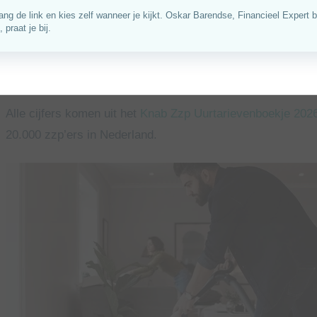
In dit artikel lees je hoe zelfstandig werkende schoonmaker
gemiddelde uurtarief, de omzet, winst, declarabele uren, 
denken over vraag, concurrentie, kosten en hun toekomst.
Alle cijfers komen uit het
Knab Zzp Uurtarievenboekje 202
20.000 zzp’ers in Nederland.