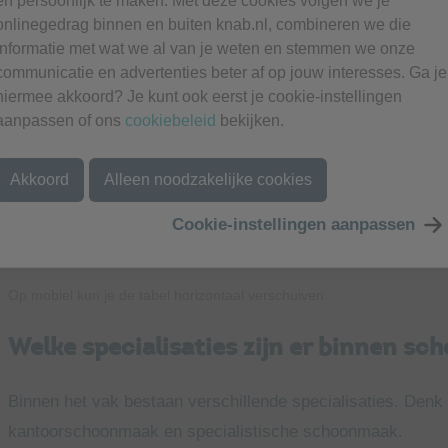
en persoonlijk te maken. Met deze cookies volgen we je
Onderwerp
Sc
onlinegedrag binnen en buiten knab.nl, combineren we die
informatie met wat we al van je weten en stemmen we onze
Uurtarief 2026
communicatie en advertenties beter af op jouw interesses. Ga je
hiermee akkoord? Je kunt ook eerst je cookie-instellingen
Omzet 2025
aanpassen of ons
cookiebeleid
bekijken.
Winst 2025
Akkoord
Alleen noodzakelijke cookies
Nettowinstmarge
Cookie-instellingen aanpassen
Declarabele uren per week
Op mobiel kun je de tabel horizontaal verschuiven.
Welke specialisaties zijn er binnen s
Binnen het vak bestaan verschillende specialisaties. Den
kantoorschoonmaak en specialistische schoonmaak.