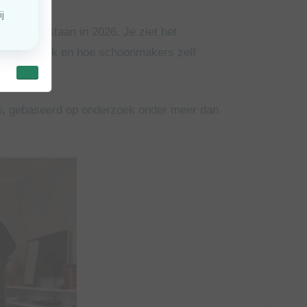
s ervoor staan in 2026. Je ziet het
zicht op werk en hoe schoonmakers zelf
6
, gebaseerd op onderzoek onder meer dan