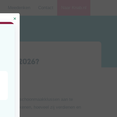
Meedenken
Contact
Naar Knab.nl
er in 2026?
jd
uten
als zzp’er schoonmaakklussen aan te
makers rekenen, hoeveel zij verdienen en