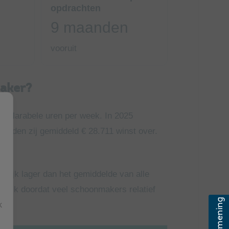
opdrachten
9 maanden
vooruit
maker?
eclarabele uren per week. In 2025
ielden zij gemiddeld € 28.711 winst over.
elijk lager dan het gemiddelde van alle
jnlijk doordat veel schoonmakers relatief
k