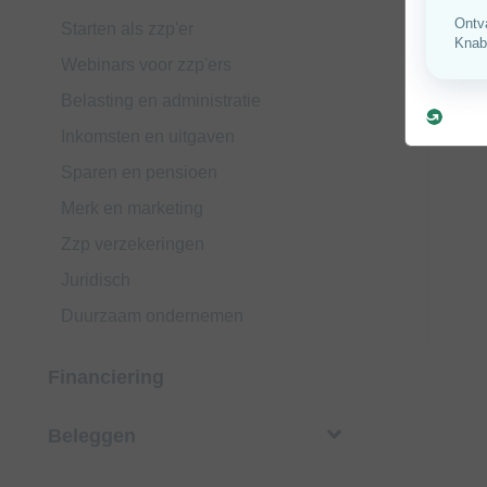
Starten als zzp'er
Webinars voor zzp'ers
Belasting en administratie
Inkomsten en uitgaven
Sparen en pensioen
Merk en marketing
Zzp verzekeringen
Juridisch
Duurzaam ondernemen
Financiering
Beleggen