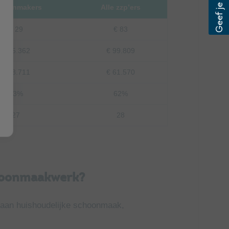
hoonmakers
Alle zzp’ers
€ 29
€ 83
€ 45.362
€ 99.809
€ 28.711
€ 61.570
63%
62%
27
28
choonmaakwerk?
k aan huishoudelijke schoonmaak,