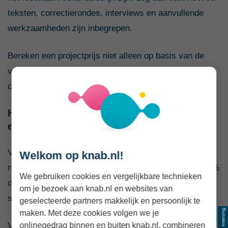
teksten, correctierondes, interviews en aanvullende
werkzaamheden zijn inbegrepen.
Bereken een projectprijs niet alleen op basis van de
verwachte schrijftijd. Neem ook briefing, onderzoek,
overleg, correcties en administratie mee.
Hoe staat de markt voor copywriters
ervoor?
Van de onderzochte copywriters zegt 68% veel vraag
Welkom op knab.nl!
naar het eigen werk te ervaren. Tegelijk vindt maar 21%
We gebruiken cookies en vergelijkbare technieken
dat er weinig concurrentie is. De vraag is dus redelijk
om je bezoek aan knab.nl en websites van
sterk, maar opdrachtgevers hebben ook veel keuze.
geselecteerde partners makkelijk en persoonlijk te
maken. Met deze cookies volgen we je
onlinegedrag binnen en buiten knab.nl, combineren
Verder zegt: