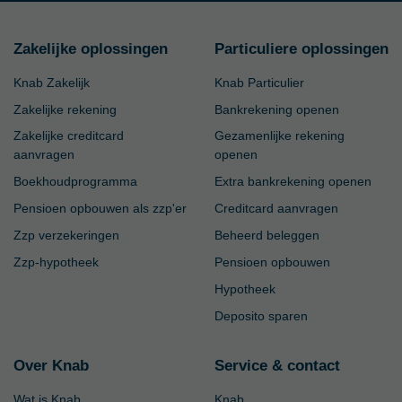
Zakelijke oplossingen
Particuliere oplossingen
Knab Zakelijk
Knab Particulier
Zakelijke rekening
Bankrekening openen
Zakelijke creditcard
Gezamenlijke rekening
aanvragen
openen
Boekhoudprogramma
Extra bankrekening openen
Pensioen opbouwen als zzp'er
Creditcard aanvragen
Zzp verzekeringen
Beheerd beleggen
Zzp-hypotheek
Pensioen opbouwen
Hypotheek
Deposito sparen
Over Knab
Service & contact
Wat is Knab
Knab