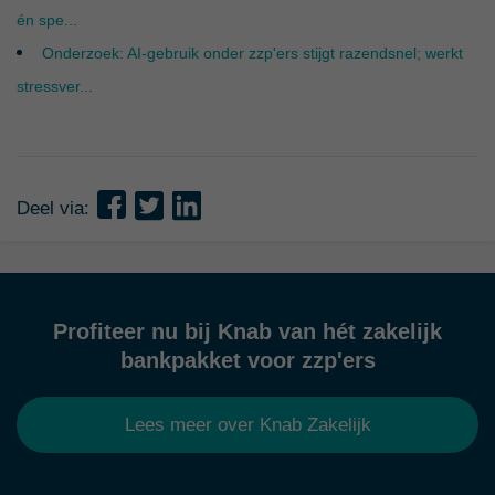
én spe...
Onderzoek: AI-gebruik onder zzp'ers stijgt razendsnel; werkt
stressver...
Deel via:
Profiteer nu bij Knab van hét zakelijk
bankpakket voor zzp'ers
Lees meer over Knab Zakelijk