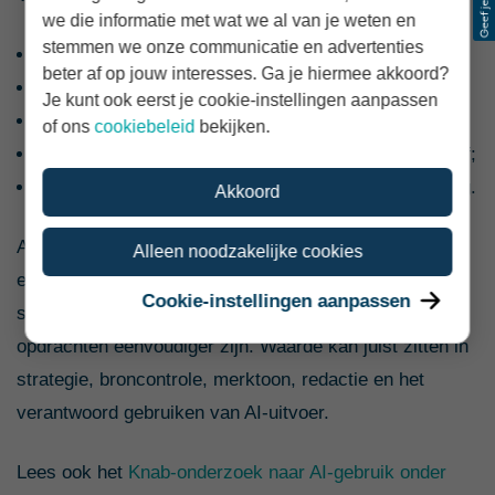
we die informatie met wat we al van je weten en
stemmen we onze communicatie en advertenties
54% dat het vakgebied goed betaald is;
beter af op jouw interesses. Ga je hiermee akkoord?
40% goed te zijn in onderhandelen;
Je kunt ook eerst je cookie-instellingen aanpassen
80% financieel goed rond te kunnen komen;
of ons
cookiebeleid
bekijken.
69% positief te zijn over de toekomst van het bedrijf;
49% zich zorgen te maken over wet- en regelgeving.
Akkoord
AI verandert ondertussen hoe teksten worden gemaakt
Alleen noodzakelijke cookies
en beoordeeld. Een lager tarief voor AI-ondersteund
Cookie-instellingen aanpassen
schrijven betekent niet automatisch dat deze
opdrachten eenvoudiger zijn. Waarde kan juist zitten in
strategie, broncontrole, merktoon, redactie en het
verantwoord gebruiken van AI-uitvoer.
Lees ook het
Knab-onderzoek naar AI-gebruik onder