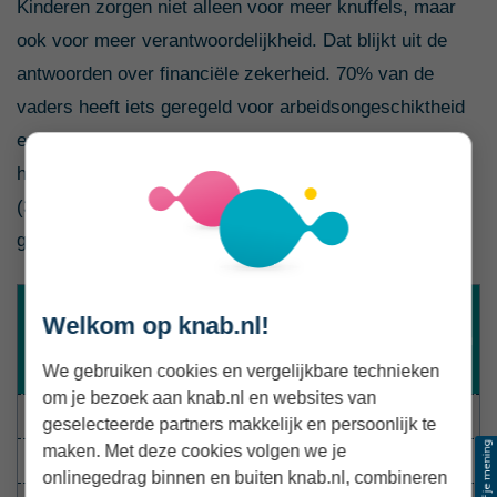
Kinderen zorgen niet alleen voor meer knuffels, maar
ook voor meer verantwoordelijkheid. Dat blijkt uit de
antwoorden over financiële zekerheid. 70% van de
vaders heeft iets geregeld voor arbeidsongeschiktheid
en 64% zegt dat ze hun pensioen goed geregeld
hebben. Het vaderschap is voor ruim één op de drie
(36%) ondernemende vaders expliciet aanleiding
geweest om serieuzer over die zaken na te denken.
Doordat ik kinderen heb, ben ik serieuzer gaan
Welkom op knab.nl!
nadenken over zaken als arbeidsongeschiktheid en
pensioen
We gebruiken cookies en vergelijkbare technieken
om je bezoek aan knab.nl en websites van
Helemaal eens
15%
geselecteerde partners makkelijk en persoonlijk te
maken. Met deze cookies volgen we je
Eens
21%
onlinegedrag binnen en buiten knab.nl, combineren