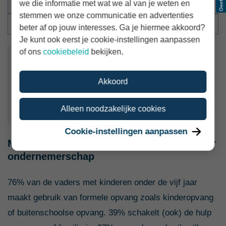
Oneens
24%
we die informatie met wat we al van je weten en
stemmen we onze communicatie en advertenties
Helemaal oneens
40%
beter af op jouw interesses. Ga je hiermee akkoord?
Je kunt ook eerst je cookie-instellingen aanpassen
of ons
cookiebeleid
bekijken.
"Op het moment dat je kinderen krijgt voel je
ineens, zo lijkt het, meer verantwoordelijkheid."
Akkoord
Zzp'er in overige dienstverlening - Veertiger -
Drie kinderen
Alleen noodzakelijke cookies
Cookie-instellingen aanpassen
Minder afhanekelijk van kinderopvang door
ondernemerschap
76% van de vaders met kinderen onder de vijf jaar
maakt gebruik van formele opvang zoals kinderopvang
of buitenschoolse opvang. 39% schakelt (ook) de hulp