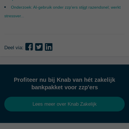
Onderzoek: AI-gebruik onder zzp'ers stijgt razendsnel; werkt
stressver...
Deel via:
Profiteer nu bij Knab van hét zakelijk
bankpakket voor zzp'ers
Lees meer over Knab Zakelijk