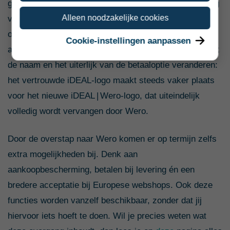
gewend bent. Je betaalt nog steeds eenvoudig en veilig
Alleen noodzakelijke cookies
via de Knab App, zonder dat je iets hoeft te installeren
of om te schakelen. Alle aanpassingen worden
Cookie-instellingen aanpassen
automatisch geregeld. Wat je vooral zult merken, is dat
de naam en het uiterlijk van de betaaloptie veranderen:
het vertrouwde iDEAL‑logo maakt steeds vaker plaats
voor het nieuwe iDEAL | Wero‑logo, dat uiteindelijk
volledig wordt vervangen door Wero.
Door de overstap naar Wero komen er op termijn zelfs
extra mogelijkheden bij. Denk aan
aankoopbescherming, betalen bij levering én een
bredere acceptatie bij Europese webshops. Ook deze
functies worden vanzelf beschikbaar, zonder dat jij
hiervoor iets hoeft te doen. Wil je precies weten wat