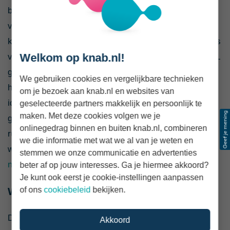
betaalplatform. Dit nemen betaalproviders en banken
voor hun rekening. De vertrouwde manier waarop je
klanten afrekenen blijft hetzelfde: zij betalen nog steeds
Welkom op knab.nl!
via een directe bankoverschrijving, zoals ze met iDEAL
gewend zijn. Ook de gebruikservaring verandert voor
We gebruiken cookies en vergelijkbare technieken
hen nauwelijks, want de betaalstappen blijven
om je bezoek aan knab.nl en websites van
identiek.
De overgang verloopt net als bij consumenten
geselecteerde partners makkelijk en persoonlijk te
maken. Met deze cookies volgen we je
gefaseerd, zodat zowel winkels als betaalproviders
onlinegedrag binnen en buiten knab.nl, combineren
ruim de tijd hebben om aan de nieuwe situatie te
we die informatie met wat we al van je weten en
wennen, technische koppelingen aan te passen en
de
stemmen we onze communicatie en advertenties
nieuwe huisstijl
te gebruiken.
beter af op jouw interesses. Ga je hiermee akkoord?
Je kunt ook eerst je cookie-instellingen aanpassen
of ons
cookiebeleid
bekijken.
Wat betekent dit voor jou als Knab-klant?
De manier van betalen blijft vrijwel identiek aan wat je
Akkoord