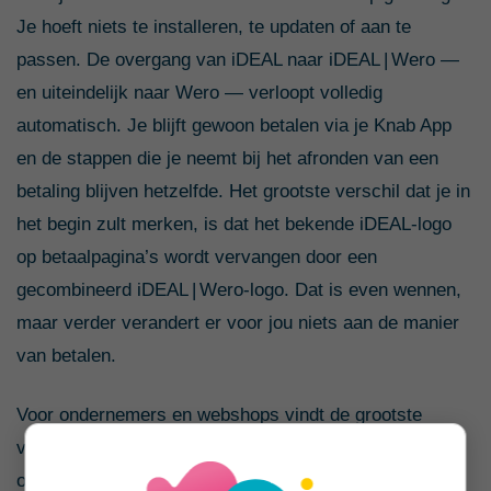
Je hoeft niets te installeren, te updaten of aan te
passen. De overgang van iDEAL naar iDEAL | Wero —
en uiteindelijk naar Wero — verloopt volledig
automatisch. Je blijft gewoon betalen via je Knab App
en de stappen die je neemt bij het afronden van een
betaling blijven hetzelfde. Het grootste verschil dat je in
het begin zult merken, is dat het bekende iDEAL‑logo
op betaalpagina’s wordt vervangen door een
gecombineerd iDEAL | Wero-logo. Dat is even wennen,
maar verder verandert er voor jou niets aan de manier
van betalen.
Voor ondernemers en webshops vindt de grootste
verandering achter de schermen plaats. Namelijk het
overschakelen van de techniek op het nieuwe