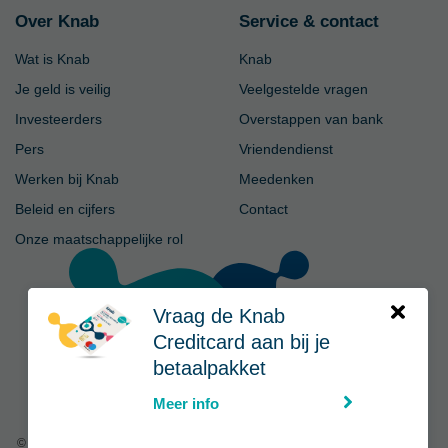
Over Knab
Service & contact
Wat is Knab
Knab
Je geld is veilig
Veelgestelde vragen
Investeerders
Overstappen van bank
Pers
Vriendendienst
Werken bij Knab
Meedenken
Beleid en cijfers
Contact
Onze maatschappelijke rol
Vraag de Knab
Creditcard aan bij je
betaalpakket
Meer info
© Knab
|
Privacy
-
Voorwaarden
-
Disclaimer
-
Cookies