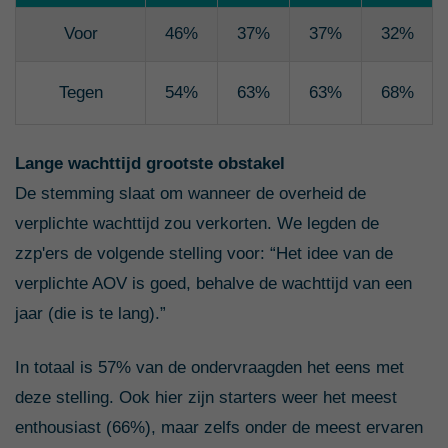
Voor
46%
37%
37%
32%
Tegen
54%
63%
63%
68%
Lange wachttijd grootste obstakel
De stemming slaat om wanneer de overheid de
verplichte wachttijd zou verkorten. We legden de
zzp'ers de volgende stelling voor: “Het idee van de
verplichte AOV is goed, behalve de wachttijd van een
jaar (die is te lang).”
In totaal is 57% van de ondervraagden het eens met
deze stelling. Ook hier zijn starters weer het meest
enthousiast (66%), maar zelfs onder de meest ervaren