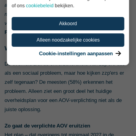
aangewezen op de bijstand. Hoe groot je vermogen
of ons
cookiebeleid
bekijken.
moet zijn om als 'voldoende' te kunnen bestempelen, is
van heel veel factoren afhankelijk.”
Oskar Barendse,
Akkoord
Financieel Expert bij Knab
Alleen noodzakelijke cookies
Wel een probleem, niet de juiste oplossing
Cookie-instellingen aanpassen
De overheid ziet de onverzekerdheid van zzp'ers dus
als een sociaal probleem, maar hoe kijken zzp'ers er
zelf tegenaan? De meesten (58%) erkennen het
probleem.
Alleen ziet een groot deel het huidige
overheidsplan voor een AOV-verplichting niet als de
juiste oplossing.
Zo gaat de verplichte AOV eruitzien
Het plan – dat overigens tot minimaal 2027 in de