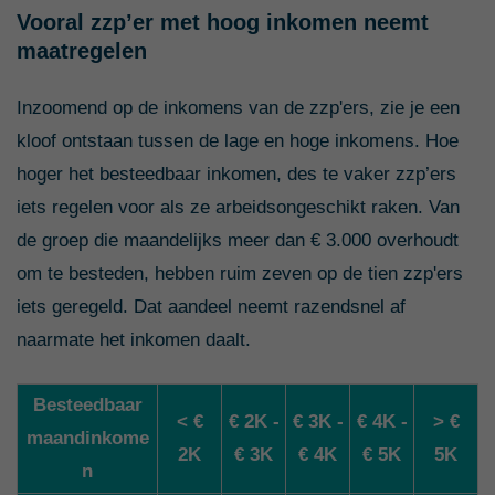
Vooral zzp’er met hoog inkomen neemt
maatregelen
Inzoomend op de inkomens van de zzp'ers, zie je een
kloof ontstaan tussen de lage en hoge inkomens. Hoe
hoger het besteedbaar inkomen, des te vaker zzp’ers
iets regelen voor als ze arbeidsongeschikt raken. Van
de groep die maandelijks meer dan € 3.000 overhoudt
om te besteden, hebben ruim zeven op de tien zzp'ers
iets geregeld. Dat aandeel neemt razendsnel af
naarmate het inkomen daalt.
Besteedbaar
< €
€ 2K -
€ 3K -
€ 4K -
> €
maandinkome
2K
€ 3K
€ 4K
€ 5K
5K
n