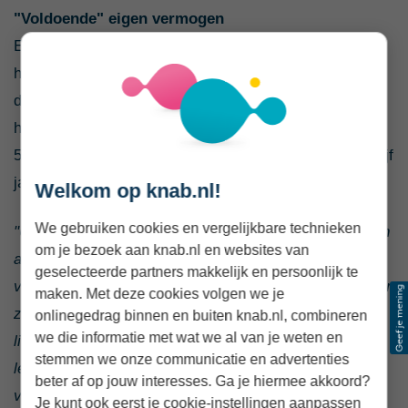
"Voldoende" eigen vermogen
Eén op de vijf geeft aan voldoende eigen vermogen te
hebben om langdurig inkomensverlies op te vangen. In
de tabel hierboven kun je zien dat 83% van die groep
het langer dan een jaar vol denkt te kunnen houden.
53% zingt het - naar eigen zeggen - zelfs langer dan vijf
jaar uit. Al moet je jezelf niet te snel rijk rekenen.
Welkom op knab.nl!
We gebruiken cookies en vergelijkbare technieken
"Uit de reacties in het onderzoek blijkt dat niet iedereen
om je bezoek aan knab.nl en websites van
altijd een goed beeld heeft van de risico’s. Een
geselecteerde partners makkelijk en persoonlijk te
veertiger die nu twee keer modaal verdient en zich geen
maken. Met deze cookies volgen we je
zorgen maakt omdat hij ergens nog wel een ton heeft
onlinegedrag binnen en buiten knab.nl, combineren
we die informatie met wat we al van je weten en
liggen. Die moet wel beseffen dat dat potje snel
stemmen we onze communicatie en advertenties
leegraakt als hij niet meer kan ondernemen. Zonder
beter af op jouw interesses. Ga je hiermee akkoord?
verder iets te regelen, ben je dan binnen no-time
Je kunt ook eerst je cookie-instellingen aanpassen