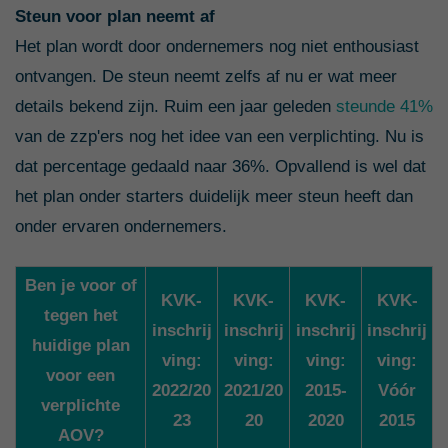
Steun voor plan neemt af
Het plan wordt door ondernemers nog niet enthousiast
ontvangen. De steun neemt zelfs af nu er wat meer
details bekend zijn. Ruim een jaar geleden
steunde 41%
van de zzp'ers nog het idee van een verplichting. Nu is
dat percentage gedaald naar 36%. Opvallend is wel dat
het plan onder starters duidelijk meer steun heeft dan
onder ervaren ondernemers.
Ben je voor of
KVK-
KVK-
KVK-
KVK-
tegen het
inschrij
inschrij
inschrij
inschrij
huidige plan
ving:
ving:
ving:
ving:
voor een
2022/20
2021/20
2015-
Vóór
verplichte
23
20
2020
2015
AOV?