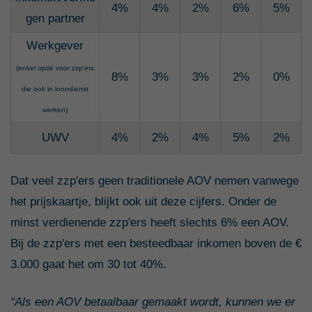
4%
4%
2%
6%
5%
gen partner
Werkgever
(enkel optie voor zzp'ers
8%
3%
3%
2%
0%
die ook in loondienst
werken)
UWV
4%
2%
4%
5%
2%
Dat veel zzp'ers geen traditionele AOV nemen vanwege
het prijskaartje, blijkt ook uit deze cijfers. Onder de
minst verdienende zzp'ers heeft slechts 6% een AOV.
Bij de zzp'ers met een besteedbaar inkomen boven de €
3.000 gaat het om 30 tot 40%.
“Als een AOV betaalbaar gemaakt wordt, kunnen we er