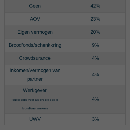
Geen
42%
AOV
23%
Eigen vermogen
20%
Broodfonds/schenkkring
9%
Crowdsurance
4%
Inkomen/vermogen van
4%
partner
Werkgever
4%
(enkel optie voor zzp'ers die ook in
loondienst werken)
UWV
3%