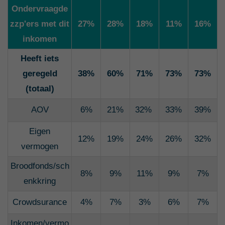
Ondervraagde
zzp'ers met dit
27%
28%
18%
11%
16%
inkomen
Heeft iets
geregeld
38%
60%
71%
73%
73%
(totaal)
AOV
6%
21%
32%
33%
39%
Eigen
12%
19%
24%
26%
32%
vermogen
Broodfonds/sch
8%
9%
11%
9%
7%
enkkring
Crowdsurance
4%
7%
3%
6%
7%
Inkomen/vermo