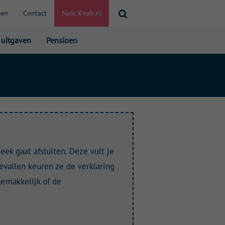
S
pen
Contact
Naar Knab.nl
e
a
 uitgaven
Pensioen
r
c
h
ek gaat afsluiten. Deze vult je
evallen keuren ze de verklaring
gemakkelijk of de