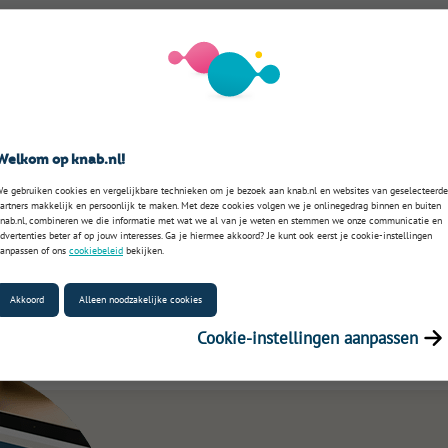
Welkom op knab.nl!
e gebruiken cookies en vergelijkbare technieken om je bezoek aan knab.nl en websites van geselecteerde
artners makkelijk en persoonlijk te maken. Met deze cookies volgen we je onlinegedrag binnen en buiten
nab.nl, combineren we die informatie met wat we al van je weten en stemmen we onze communicatie en
dvertenties beter af op jouw interesses. Ga je hiermee akkoord? Je kunt ook eerst je cookie-instellingen
anpassen of ons
cookiebeleid
bekijken.
Akkoord
Alleen noodzakelijke cookies
Cookie-instellingen aanpassen