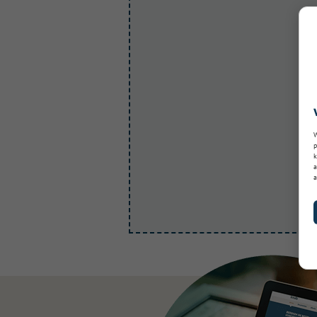
W
p
k
a
a