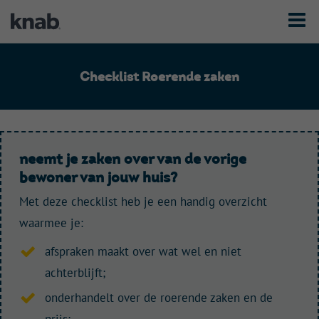
T
o
g
g
l
Checklist Roerende zaken
e
n
a
v
i
g
neemt je zaken over van de vorige
a
bewoner van jouw huis?
t
i
Met deze checklist heb je een handig overzicht
o
n
waarmee je:
afspraken maakt over wat wel en niet
achterblijft
;
onderhandelt over de roerende zaken en de