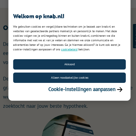
Welkom op knab.nl!
Onafhankelijk hypotheekadvies via Knab
We gebruiken cookies en vergelijkbare technieken om je bezoek aan knab.nl en
websites van geselecteerde partners makkelijk en persoonlijk te maken. Met deze
cookies volgen we je onlinegedrag binnen en buiten knab.nl, combineren we die
informatie met wat we al van je weten en stemmen we onze communicatie en
De ervaren adviseurs van onze partner Finzie vergelijken
advertenties beter af op jouw interesses. Ga je hiermee akkoord? Je kunt ook eerst je
cookie-instellingen aanpassen of ons
cookiebeleid
bekijken.
een breed aanbod hypotheekaanbieders op rente en
voorwaarden.
Akkoord
De eerste afspraak met een van Finzie's adviseurs is
Alleen noodzakelijke cookies
gratis, vrijblijvend en kan bij jou thuis, op locatie of via de
Cookie-instellingen aanpassen
webcam gevoerd worden. Zo krijg je eersteklas hulp in je
zoektocht naar jouw beste hypotheek.