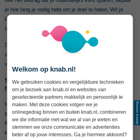
Met het bedrag dat je maandelijks kunt sparen, bepaal
je hoe lang je nodig hebt om je doel te halen. Wil je
bijvoorbeeld € 750 sparen en zet je € 150 per maand
opzij, dan bereik je je doel in vijf maanden.
Sparen voor meerdere doelen tegelijk kan natuurlijk
ook. Houd er dan rekening mee dat het langer duurt
voordat je ieder doel hebt bereikt.
Welkom op knab.nl!
Stap 5: Kies de juiste spaarvorm en maak
We gebruiken cookies en vergelijkbare technieken
het automatisch
om je bezoek aan knab.nl en websites van
geselecteerde partners makkelijk en persoonlijk te
Nu weet je hoeveel en waarvoor je spaart. Dan is het
maken. Met deze cookies volgen we je
onlinegedrag binnen en buiten knab.nl, combineren
tijd om te kiezen hoe je spaart. Voor korte doelen is een
we die informatie met wat we al van je weten en
flexibele spaarrekening handig, omdat je je geld altijd
stemmen we onze communicatie en advertenties
kunt opnemen. Voor langere doelen kan een
beter af op jouw interesses. Ga je hiermee akkoord?