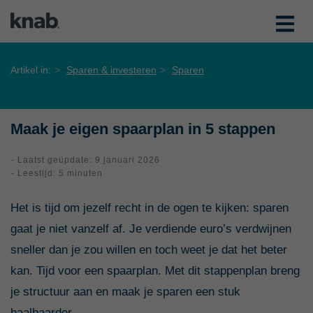
Artikel in:
Sparen & investeren
Sparen
Maak je eigen spaarplan in 5 stappen
- Laatst geüpdate: 9 januari 2026
- Leestijd: 5 minuten
Het is tijd om jezelf recht in de ogen te kijken: sparen
gaat je niet vanzelf af. Je verdiende euro’s verdwijnen
sneller dan je zou willen en toch weet je dat het beter
kan. Tijd voor een spaarplan. Met dit stappenplan breng
je structuur aan en maak je sparen een stuk
haalbaarder.