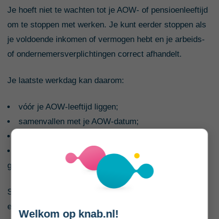
Je hoeft niet te wachten tot je AOW- of pensioenleeftijd
om te stoppen met werken. Je kunt eerder stoppen als
je voldoende inkomen of vermogen hebt en je arbeids-
of ondernemersverplichtingen correct afhandelt.
Je laatste werkdag kan daarom:
vóór je AOW-leeftijd liggen;
samenvallen met je AOW-datum;
na je AOW-leeftijd liggen;
geleidelijk worden bereikt doordat je minder uren
gaat werken.
Stoppen met werken geeft niet automatisch recht op
een uitkering. WW, bijstand en andere sociale
Welkom op knab.nl!