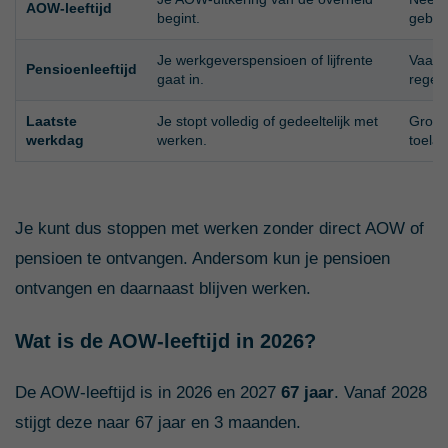
AOW-leeftijd
begint.
geboo
Je werkgeverspensioen of lijfrente
Vaak 
Pensioenleeftijd
gaat in.
regeli
Laatste
Je stopt volledig of gedeeltelijk met
Groten
werkdag
werken.
toelat
Je kunt dus stoppen met werken zonder direct AOW of
pensioen te ontvangen. Andersom kun je pensioen
ontvangen en daarnaast blijven werken.
Wat is de AOW-leeftijd in 2026?
De AOW-leeftijd is in 2026 en 2027
67 jaar
. Vanaf 2028
stijgt deze naar 67 jaar en 3 maanden.