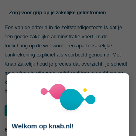
Zorg voor grip op je zakelijke geldstromen
Een van de criteria in de zelfstandigen­toets is dat je
een goede zakelijke administratie voert. In de
toelichting op de wet wordt een aparte zakelijke
bankrekening expliciet als voorbeeld genoemd. Met
Knab Zakelijk houd je precies dát overzicht: je scheidt
moeiteloos je uitgaven, volgt realtime je cashflow en
koppelt je boekhouding met één klik. Starters openen
hun rekening nu het eerste jaar gratis.
Ontdek de zakelijke rekening
Welkom op knab.nl!
Bronnen