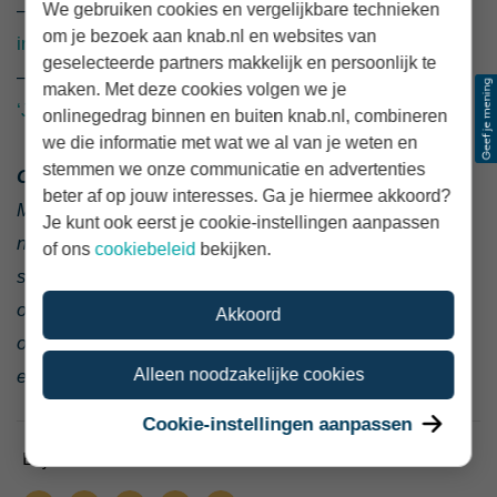
We gebruiken cookies en vergelijkbare technieken
– Salaris vanmorgen, “
Initiatiefwet Zelfstandigenwet in
om je bezoek aan knab.nl en websites van
internetconsultatie
,” 26 mei 2025
geselecteerde partners makkelijk en persoonlijk te
– ZiPconomy, “
Zelfstandigenwet in internetconsultatie:
maken. Met deze cookies volgen we je
‘Je moet voldoen aan alle criteria
’,” 26 mei 2025
onlinegedrag binnen en buiten knab.nl, combineren
we die informatie met wat we al van je weten en
stemmen we onze communicatie en advertenties
Over Knab Zzp Nieuws
beter af op jouw interesses. Ga je hiermee akkoord?
Met Knab Zzp Nieuws bundelt Knab externe
Je kunt ook eerst je cookie-instellingen aanpassen
nieuwsberichten voor ondernemers. We vatten de kern
of ons
cookiebeleid
bekijken.
samen, voegen context toe en verwijzen altijd naar de
oorspronkelijke publicatie. Zo blijf jij snel én
Akkoord
onafhankelijk op de hoogte van ontwikkelingen die jou
Alleen noodzakelijke cookies
en je bedrijf raken.
Cookie-instellingen aanpassen