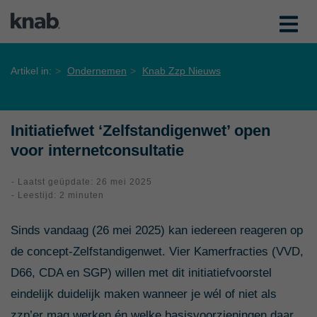
Artikel in:
Ondernemen
Knab Zzp Nieuws
Initiatiefwet ‘Zelfstandigenwet’ open
voor internetconsultatie
- Laatst geüpdate: 26 mei 2025
- Leestijd: 2 minuten
Sinds vandaag (26 mei 2025) kan iedereen reageren op
de concept-Zelfstandigenwet. Vier Kamerfracties (VVD,
D66, CDA en SGP) willen met dit initiatiefvoorstel
eindelijk duidelijk maken wanneer je wél of niet als
zzp’er mag werken én welke basisvoorzieningen daar