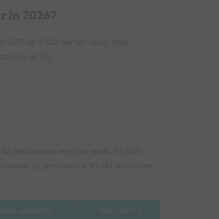
r in 2026?
in 2026 op € 102 per uur (excl. btw).
zzp’ers (€ 83).
32 declarabele uren per week. In 2025
hielden zij gemiddeld € 95.041 winst over.
ness analisten
Alle zzp'ers