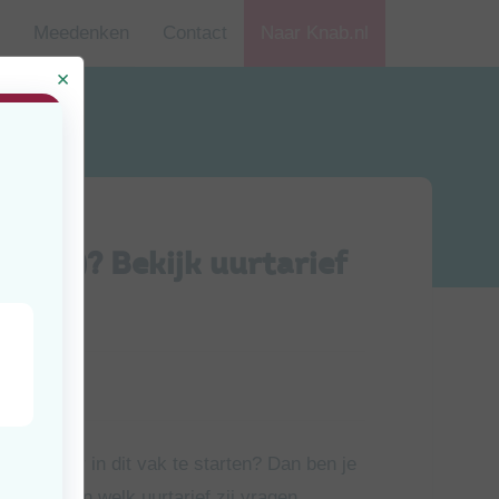
Meedenken
Contact
Naar Knab.nl
 (zzp)? Bekijk uurtarief
jd
uten
als zzp’er in dit vak te starten? Dan ben je
dienen en welk uurtarief zij vragen.