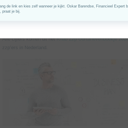
In dit artikel lees je hoe zelfstandig werkende business ana
gemiddelde uurtarief? Hoeveel uren werken zij? En wat ho
Alle cijfers komen uit het
Knab Zzp Uurtarievenboekje 202
zzp’ers in Nederland.