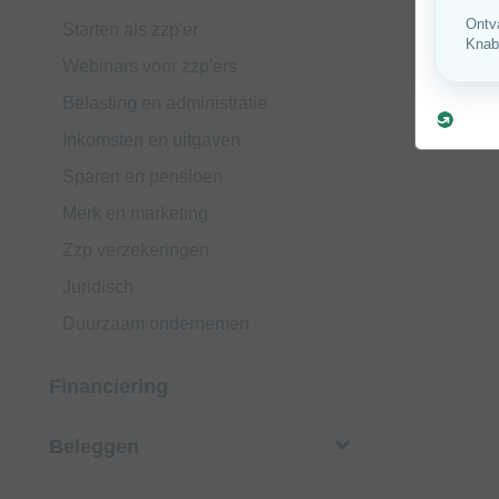
Starten als zzp'er
Webinars voor zzp'ers
Belasting en administratie
Inkomsten en uitgaven
Sparen en pensioen
Merk en marketing
Zzp verzekeringen
Juridisch
Duurzaam ondernemen
Financiering
Beleggen