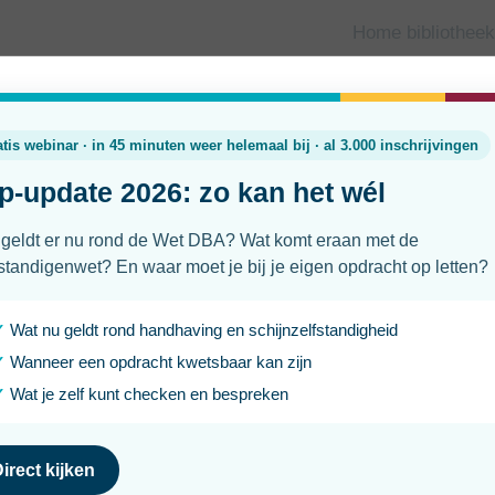
Home bibliotheek
Wat verdient een business analist
in 2026 en winst
Laatst geüpdatet
Leesti
3 april 2026
2 min
Werk je als zelfstandig business analist of overweeg je om 
vast benieuwd wat collega-business analisten gemiddeld ver