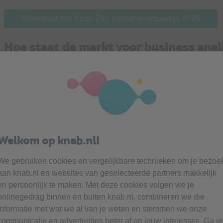
Download het Knab Zzp Uurtarievenboekje 2026
Hoe staat de markt voor business anal
90% van de business analisten zegt dat er veel vraag is 
van de 80 onderzochte zzp-beroepen.
Ook vindt 91% dat het vakgebied goed betaald is. Daarnaas
hebben, wat helpt om een hoge nettowinstmarge over te h
Welkom op knab.nl!
We gebruiken cookies en vergelijkbare technieken om je bezoe
Stelling
aan knab.nl en websites van geselecteerde partners makkelijk
Er is veel vraag naar mijn werk
en persoonlijk te maken. Met deze cookies volgen we je
onlinegedrag binnen en buiten knab.nl, combineren we die
Er is weinig concurrentie in mijn vakgebied
informatie met wat we al van je weten en stemmen we onze
communicatie en advertenties beter af op jouw interesses. Ga je