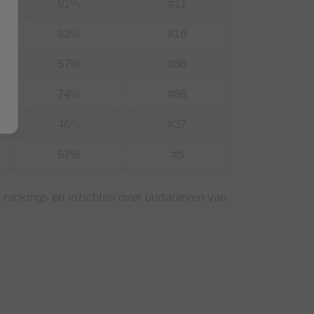
91%
#11
83%
#16
57%
#36
74%
#68
46%
#37
67%
#5
rankings en inzichten over uurtarieven van