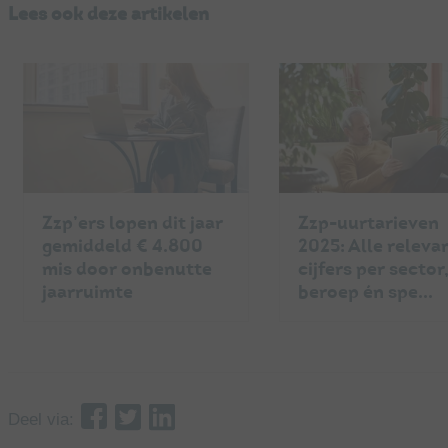
Lees ook deze artikelen
Zzp’ers lopen dit jaar
Zzp-uurtarieven
gemiddeld € 4.800
2025: Alle releva
mis door onbenutte
cijfers per sector
jaarruimte
beroep én spe...
Deel via: