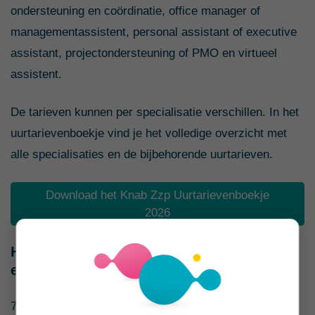
ondersteuning en coördinatie, office manager of
managementassistent, personal assistant of executive
assistant, projectondersteuning of PMO en virtueel
assistent.
De tarieven kunnen per specialisatie verschillen. In het
uurtarievenboekje vind je het volledige overzicht met
alle specialisaties en de bijbehorende uurtarieven.
Download het Knab Zzp Uurtarievenboekje
2026
Hoe staat de markt voor assistenten
ervoor?
76% van de assistenten zegt dat er veel vraag is naar