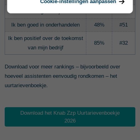
Cookie-instellingen aanpassen
Ik maak weinig zakelijke kosten
90%
#5
Ik ben goed in onderhandelen
48%
#51
Ik ben positief over de toekomst
85%
#32
van mijn bedrijf
Download voor meer rankings – bijvoorbeeld over
hoeveel assistenten eenvoudig rondkomen – het
uurtarievenboekje.
Download het Knab Zzp Uurtarievenboekje
2026