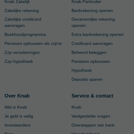
Knab Zakelijk
Knab Particulier
Zakelijke rekening
Bankrekening openen
Zakelijke creditcard
Gezamenlijke rekening
aanvragen
openen
Boekhoudprogramma
Extra bankrekening openen
Pensioen opbouwen als zzp'er
Creditcard aanvragen
Zzp verzekeringen
Beheerd beleggen
Zzp-hypotheek
Pensioen opbouwen
Hypotheek
Deposito sparen
Over Knab
Service & contact
Wat is Knab
Knab
Je geld is veilig
Veelgestelde vragen
Investeerders
Overstappen van bank
Pers
Vriendendienst