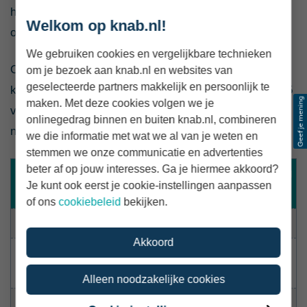
hun werk. Daarmee staan ze op plek 58 van de 80
Welkom op knab.nl!
onderzochte zzp-beroepen.
We gebruiken cookies en vergelijkbare technieken
Opvallend is vooral dat 90% aangeeft weinig zakelijke
om je bezoek aan knab.nl en websites van
geselecteerde partners makkelijk en persoonlijk te
kosten te maken. Daarmee staan assistenten op plek 5
maken. Met deze cookies volgen we je
van alle onderzochte beroepen. Dat helpt om een hoge
onlinegedrag binnen en buiten knab.nl, combineren
nettowinstmarge over te houden.
we die informatie met wat we al van je weten en
stemmen we onze communicatie en advertenties
beter af op jouw interesses. Ga je hiermee akkoord?
Ranking
Stelling
Assistent
Je kunt ook eerst je cookie-instellingen aanpassen
Top 80
of ons
cookiebeleid
bekijken.
Er is veel vraag naar mijn werk
76%
#58
Akkoord
Er is weinig concurrentie in mijn
25%
#63
vakgebied
Alleen noodzakelijke cookies
Mijn vakgebied is goed betaald
68%
#37