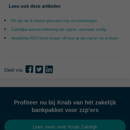
Lees ook deze artikelen
Dit zijn de 8 meest gekozen zzp-verzekeringen
Zakelijke autoverzekering als zzp'er: wanneer nodig
Verplichte AOV komt eraan: dit kun je als zzp’er nu al doen
Deel via:
Profiteer nu bij Knab van hét zakelijk
bankpakket voor zzp'ers
Lees meer over Knab Zakelijk