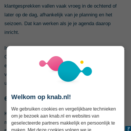
klantgesprekken vallen vaak vroeg in de ochtend of
later op de dag, afhankelijk van je planning en het
seizoen. Dat kan werken als je je agenda daarop
inricht.
Internet kan per accommodatie of werkplek verschillen.
Check daarom vooraf reviews en vraag eventueel
expliciet naar de snelheid en stabiliteit van de
verbinding. Voor videogesprekken is een goede back-
up, zoals een lokale simkaart of e-sim, verstandig.
Welkom op knab.nl!
6. Koh Phangan, Thailand
We gebruiken cookies en vergelijkbare technieken
Koh Phangan is vooral bekend als eilandbestemming,
om je bezoek aan knab.nl en websites van
maar trekt ook ondernemers en remote workers aan.
geselecteerde partners makkelijk en persoonlijk te
maken. Met deze cookies volgen we je