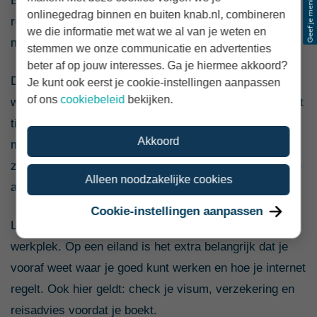
Buiten de feestdagen en bekende events kun je er
onlinegedrag binnen en buiten knab.nl, combineren
rustig werken, zeker als je bewust kiest voor een plek
we die informatie met wat we al van je weten en
met goede wifi en een fijne werkruimte.
stemmen we onze communicatie en advertenties
beter af op jouw interesses. Ga je hiermee akkoord?
De bestemming past bij zzp’ers die langere tijd weg
Je kunt ook eerst je cookie-instellingen aanpassen
of ons
cookiebeleid
bekijken.
willen en hun werkdag flexibel kunnen indelen. Door het
tijdsverschil met Nederland werk je vaak op andere
Akkoord
momenten dan je klanten. Dat kan fijn zijn als je
zelfstandig veel werk kunt doen, maar vraagt duidelijke
Alleen noodzakelijke cookies
afspraken bij klantcontact.
Cookie-instellingen aanpassen
Let goed op het seizoen, de bereikbaarheid en je
werkplek. Op een eiland is het extra belangrijk dat je
vooraf weet waar je goed kunt werken en hoe je internet
regelt. Ook hier geldt: check je visum, verzekering en
reisadvies voordat je boekt.