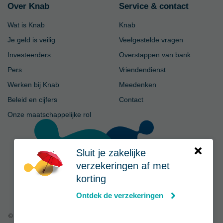
Over Knab
Service & contact
Wat is Knab
Knab
Je geld is veilig
Veelgestelde vragen
Investeerders
Overstappen van bank
Pers
Vriendendienst
Werken bij Knab
Meedenken
Beleid en cijfers
Contact
Onze maatschappelijke rol
Sluit je zakelijke
verzekeringen af met
korting
Ontdek de verzekeringen
© Knab
|
Privacy
-
Voorwaarden
-
Disclaimer
-
Cookies