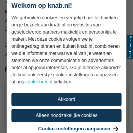
Koop je gereedschap voor btw-belaste omzet en staat
Welkom op knab.nl!
er btw op de factuur? Dan kun je de btw meestal
We gebruiken cookies en vergelijkbare technieken
terugvragen. Gebruik je het gereedschap ook privé?
om je bezoek aan knab.nl en websites van
Dan trek je alleen de btw af voor het zakelijke deel.
geselecteerde partners makkelijk en persoonlijk te
maken. Met deze cookies volgen we je
Doe je mee aan de
KOR
? Dan kun je meestal geen btw
onlinegedrag binnen en buiten knab.nl, combineren
we die informatie met wat we al van je weten en
terugvragen over je zakelijke aankopen.
stemmen we onze communicatie en advertenties
beter af op jouw interesses. Ga je hiermee akkoord?
Praktische voorbeelden
Je kunt ook eerst je cookie-instellingen aanpassen
of ons
cookiebeleid
bekijken.
Handgereedschap van €250
Akkoord
Je koopt zakelijk handgereedschap voor €250
exclusief btw. Dit kun je meestal in één keer
Alleen noodzakelijke cookies
aftrekken als zakelijke kosten.
Cookie-instellingen aanpassen