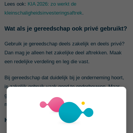
Lees ook:
KIA 2026: zo werkt de
kleinschaligheidsinvesteringsaftrek
.
Wat als je gereedschap ook privé gebruikt?
Gebruik je gereedschap deels zakelijk en deels privé?
Dan mag je alleen het zakelijke deel aftrekken. Maak
een redelijke verdeling en leg die vast.
Bij gereedschap dat duidelijk bij je onderneming hoort,
is zakelijk gebruik vaak goed te onderbouwen. Maar
gebruik je hetzelfde gereedschap ook veel thuis, dan
moet je daar rekening mee houden.
Kun je btw terugvragen?