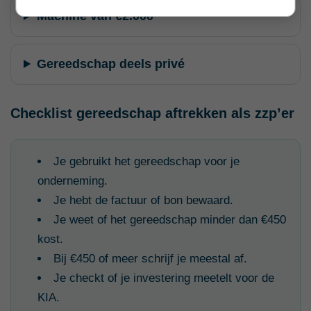
Machine van €2.000
Gereedschap deels privé
Checklist gereedschap aftrekken als zzp’er
Je gebruikt het gereedschap voor je
onderneming.
Je hebt de factuur of bon bewaard.
Je weet of het gereedschap minder dan €450
kost.
Bij €450 of meer schrijf je meestal af.
Je checkt of je investering meetelt voor de
KIA.