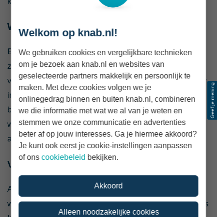
kleurrijk.
Werk aan zoekmachineoptimalisatie (SEO)
Welkom op knab.nl!
Een website die niemand kan vinden, daar heb je niet
We gebruiken cookies en vergelijkbare technieken
om je bezoek aan knab.nl en websites van
zoveel aan. Gelukkig zijn er zaken die je kunt
geselecteerde partners makkelijk en persoonlijk te
verbeteren om ervoor te zorgen dat jouw website hoger
maken. Met deze cookies volgen we je
in de zoekresultaten van Google komt te staan. Denk
onlinegedrag binnen en buiten knab.nl, combineren
bijvoorbeeld aan de laadtijd van je website en het type
we die informatie met wat we al van je weten en
stemmen we onze communicatie en advertenties
woorden dat je op jouw website gebruikt. Je leest hier
beter af op jouw interesses. Ga je hiermee akkoord?
alles over in ons artikel met
SEO-tips voor zzp’ers
.
Je kunt ook eerst je cookie-instellingen aanpassen
of ons
cookiebeleid
bekijken.
Vergeet social media niet
Akkoord
Als je je als zzp’er online wilt profileren met een
website, kan het ook handig zijn om op social media als
Alleen noodzakelijke cookies