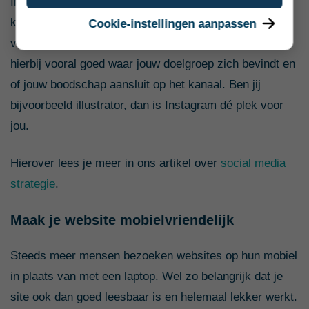
Instagram en Facebook een account aan te maken. Je
kunt hiermee het bereik van jouw bedrijf verder
Cookie-instellingen aanpassen
vergroten en fans creëren van je onderneming. Kijk
hierbij vooral goed waar jouw doelgroep zich bevindt en
of jouw boodschap aansluit op het kanaal. Ben jij
bijvoorbeeld illustrator, dan is Instagram dé plek voor
jou.
Hierover lees je meer in ons artikel over
social media
strategie
.
Maak je website mobielvriendelijk
Steeds meer mensen bezoeken websites op hun mobiel
in plaats van met een laptop. Wel zo belangrijk dat je
site ook dan goed leesbaar is en helemaal lekker werkt.