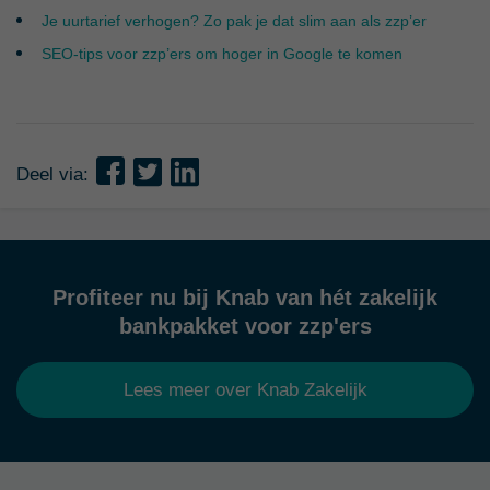
Je uurtarief verhogen? Zo pak je dat slim aan als zzp’er
SEO-tips voor zzp’ers om hoger in Google te komen
Deel via:
Profiteer nu bij Knab van hét zakelijk
bankpakket voor zzp'ers
Lees meer over Knab Zakelijk