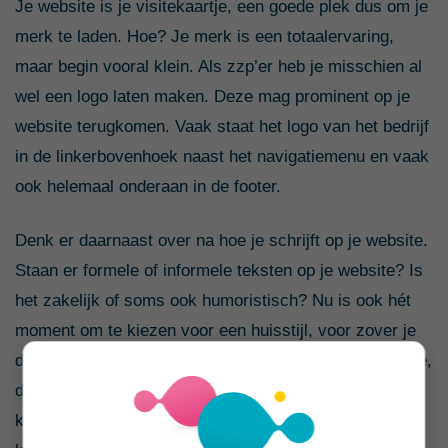
Je website is je visitekaartje, een goede plek dus om je
merk te laden. Hoe? Je merk is een totaalervaring,
maar begin vooral klein. Als zzp’er heb je misschien al
wel een logo laten maken. Deze mag prominent op je
website terugkomen. Vaak staat het logo van het bedrijf
in de linkerbovenhoek naast het navigatiemenu en vaak
ook helemaal onderaan in de footer.
Denk er daarnaast over na hoe je schrijft op je website.
Staan er formele of informele teksten op je website? Is
het zakelijk of soms ook humoristisch? Nu is ook hét
moment om te kiezen voor een huisstijl, voor zover je
dat nog niet had gedaan. Denk hierbij aan het lettertype,
de kleuren, het type afbeeldingen dat je gebruikt. Dit
kan bijvoorbeeld minimalistisch zijn of juist heel