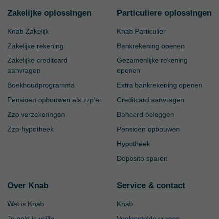
Zakelijke oplossingen
Particuliere oplossingen
Knab Zakelijk
Knab Particulier
Zakelijke rekening
Bankrekening openen
Zakelijke creditcard
Gezamenlijke rekening
aanvragen
openen
Boekhoudprogramma
Extra bankrekening openen
Pensioen opbouwen als zzp'er
Creditcard aanvragen
Zzp verzekeringen
Beheerd beleggen
Zzp-hypotheek
Pensioen opbouwen
Hypotheek
Deposito sparen
Over Knab
Service & contact
Wat is Knab
Knab
Je geld is veilig
Veelgestelde vragen