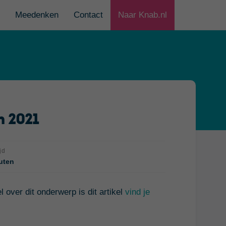
Meedenken
Contact
Naar Knab.nl
n 2021
jd
uten
l over dit onderwerp is dit artikel
vind je