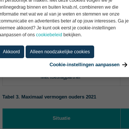
en persoonlijk te maken. Met deze cookies volgen we je
minder kindgebonden budget dan wanneer je ver onder de 
onlinegedrag binnen en buiten knab.nl, combineren we die
informatie met wat we al van je weten en stemmen we onze
Tabel 2. Maximale toetsingsinkomen ouders 2021, met 
communicatie en advertenties beter af op jouw interesses. Ga je
hiermee akkoord? Je kunt ook eerst je cookie-instellingen
aanpassen of ons
cookiebeleid
bekijken.
Situatie
Akkoord
Alleen noodzakelijke cookies
Zonder
toeslagpartner
Cookie-instellingen aanpassen
Met
toeslagpartner
Tabel 3. Maximaal vermogen ouders 2021
Situatie