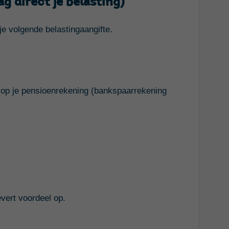
g direct je belasting)
 je volgende belastingaangifte.
 op je pensioenrekening (bankspaarrekening
evert voordeel op.