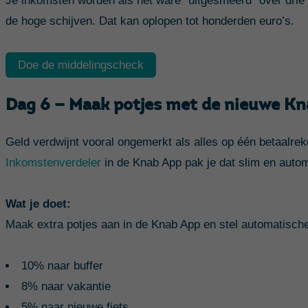
Je inkomsten worden als het ware “uitgesmeerd” over drie j
de hoge schijven. Dat kan oplopen tot honderden euro’s.
Doe de middelingscheck
Dag 6 — Maak potjes met de nieuwe K
Geld verdwijnt vooral ongemerkt als alles op één betaalre
Inkomstenverdeler
in de Knab App pak je dat slim
en autom
Wat je doet:
Maak extra potjes aan in de Knab App en stel automatische 
10% naar buffer
8% naar vakantie
5% naar nieuwe fiets