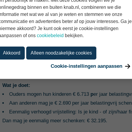
en persoonlijk te maken. Met deze cookies volgen we je
onlinegedrag binnen en buiten knab.nl, combineren we die
Mensen besparen met deze mini-APK al snel € 15 tot € 60 p
informatie met wat we al van je weten en stemmen we onze
honderden euro’s.
communicatie en advertenties beter af op jouw interesses. Ga je
hiermee akkoord? Je kunt ook eerst je cookie-instellingen
Dag 4. Doe een slimme schenking (ook 
aanpassen of ons
cookiebeleid
bekijken.
gaat)
Akkoord
Alleen noodzakelijke cookies
Schenken is allang niet alleen iets voor miljonairs. Het is
Cookie-instellingen aanpassen
voor je eigen belasting.
Wat je doet:
Ouders mogen hun kinderen
€ 6.713
p
er jaar belastingv
Aan anderen mag je € 2.690 per jaar belastingvrij sche
Eenmalig verhoogd vrijstelling: Is je kind - of zijn/haar 
Dan mag je eenmalig meer schenken: € 32.195.