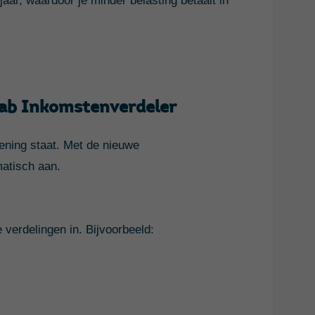
aar, waardoor je minder belasting betaalt in
nab Inkomstenverdeler
kening staat. Met de nieuwe
atisch aan.
verdelingen in. Bijvoorbeeld: